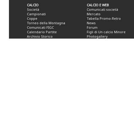
CALCIO
CALCIO E WEB
Società
Comunicati società
Campionati
Mercato
Coppe
Tabella Promo-Retro
Torneo della Montagna
News
Comunicati FIGC
Forum
Calendario Partite
Figli di Un calcio Minore
Archivio Storico
Photogallery