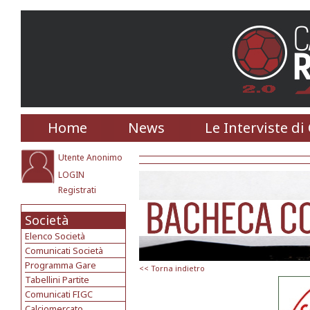
Home
News
Le Interviste di
Utente Anonimo
LOGIN
Registrati
Società
Elenco Società
Comunicati Società
Programma Gare
<< Torna indietro
Tabellini Partite
Comunicati FIGC
Calciomercato