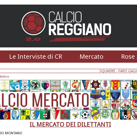
Le Interviste di CR
Mercato
Rose 
SQUADRE
-
FARO GAG
dietro
IL MERCATO DEI DILETTANTI
GIO MONTANO