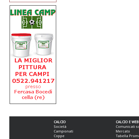
CALCIO
CALCIO E WEB
Società
Comunicati s
Campionati
Mercato
Coppe
Tabella Prom