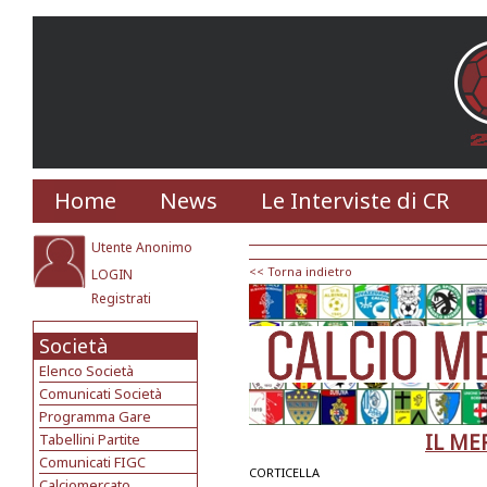
Home
News
Le Interviste di CR
Utente Anonimo
<< Torna indietro
LOGIN
Registrati
Società
Elenco Società
Comunicati Società
Programma Gare
IL ME
Tabellini Partite
Comunicati FIGC
CORTICELLA
Calciomercato