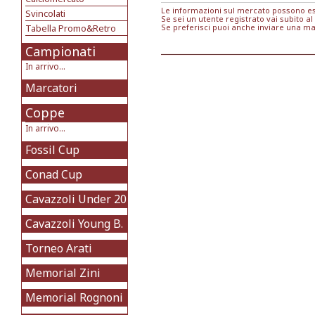
Le informazioni sul mercato possono ess
Svincolati
Se sei un utente registrato vai subito al
Tabella Promo&Retro
Se preferisci puoi anche inviare una ma
Campionati
In arrivo...
Marcatori
Coppe
In arrivo...
Fossil Cup
Conad Cup
Cavazzoli Under 20
Cavazzoli Young B.
Torneo Arati
Memorial Zini
Memorial Rognoni