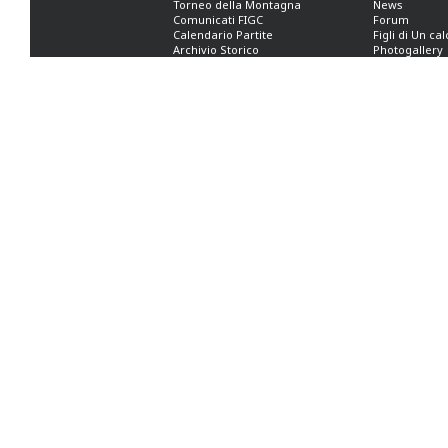
Torneo della Montagna
News
Comunicati FIGC
Forum
Calendario Partite
Figli di Un ca
Archivio Storico
Photogallery