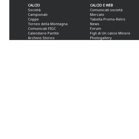
CALCIO
CALCIO E WEB
Società
Comunicati società
Campionati
Mercato
Coppe
Tabella Promo-Retro
Torneo della Montagna
News
Comunicati FIGC
Forum
Calendario Partite
Figli di Un calcio Minore
Archivio Storico
Photogallery