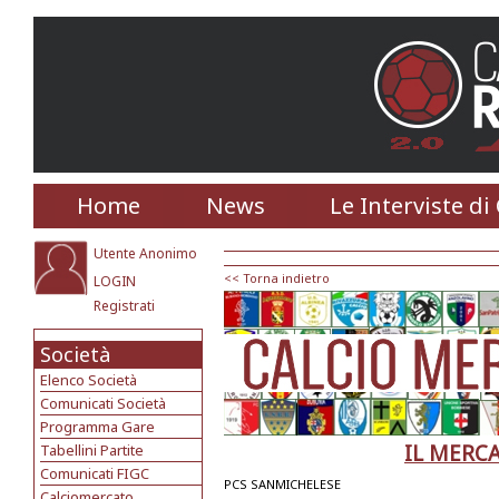
Home
News
Le Interviste di
Utente Anonimo
<< Torna indietro
LOGIN
Registrati
Società
Elenco Società
Comunicati Società
Programma Gare
IL MERC
Tabellini Partite
Comunicati FIGC
PCS SANMICHELESE
Calciomercato