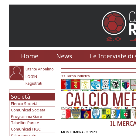
Home
News
Le Interviste di
Utente Anonimo
<< Torna indietro
LOGIN
Registrati
Società
Elenco Società
Comunicati Società
Programma Gare
IL MERC
Tabellini Partite
Comunicati FIGC
MONTOMBRARO 1929
Calciomercato