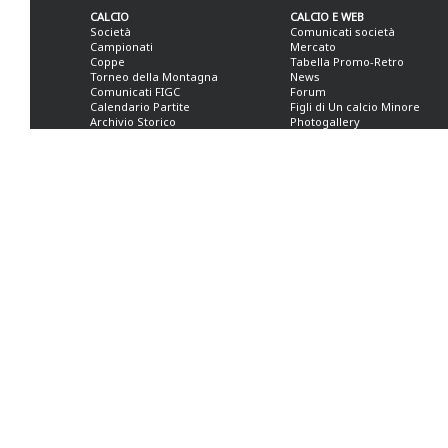
CALCIO
CALCIO E WEB
Società
Comunicati società
Campionati
Mercato
Coppe
Tabella Promo-Retro
Torneo della Montagna
News
Comunicati FIGC
Forum
Calendario Partite
Figli di Un calcio Minore
Archivio Storico
Photogallery