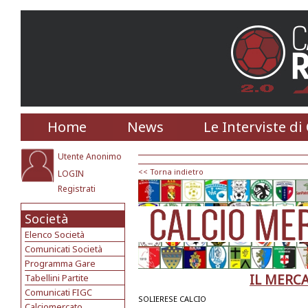
Home
News
Le Interviste di
Utente Anonimo
<< Torna indietro
LOGIN
Registrati
Società
Elenco Società
Comunicati Società
Programma Gare
IL MERC
Tabellini Partite
Comunicati FIGC
SOLIERESE CALCIO
Calciomercato