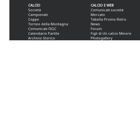
CALCIO
CALCIO E WEB
Società
Comunicati società
Campionati
Mercato
Coppe
Tabella Promo-Retro
Torneo della Montagna
News
Comunicati FIGC
Forum
Calendario Partite
Figli di Un calcio Minore
Archivio Storico
Photogallery