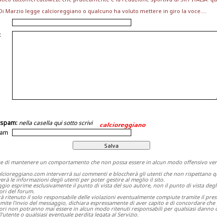
Di Marzio legge calcioreggiano o qualcuno ha voluto mettere in giro la voce....
:
ispam:
nella casella qui sotto scrivi
pam
e di mantenere un comportamento che non possa essere in alcun modo offensivo verso
calcioreggiano.com interverrà sui commenti e bloccherà gli utenti che non rispettano 
erà le informazioni degli utenti per poter gestire al meglio il sito.
io esprime esclusivamente il punto di vista del suo autore, non il punto di vista degl
ori del forum.
rà ritenuto il solo responsabile delle violazioni eventualmente compiute tramite il pres
ramite l'invio del messaggio, dichiara espressamente di aver capito e di concordare che 
ri non potranno mai essere in alcun modo ritenuti responsabili per qualsiasi danno d
l'utente o qualsiasi eventuale perdita legata al Servizio.