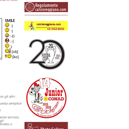
SMILE
:)
:(
:-D
:-|
;)
[ok]
[ko]
 gli altri
questa semplice
i
ente servizio.
gli
iretto o