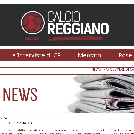
Le Interviste di CR
Mercato
Rose 
NEWS
-
FAVOLE VERE DI 
NEWS:
E DI CALCIOMERCATO
a notizia...: difficilmente è una bufala anche perchè ne ha parlato più volte il sito
stico tuttomercatoweb, che praticamente è la redazione sportiva di SKY ITALIA: qu