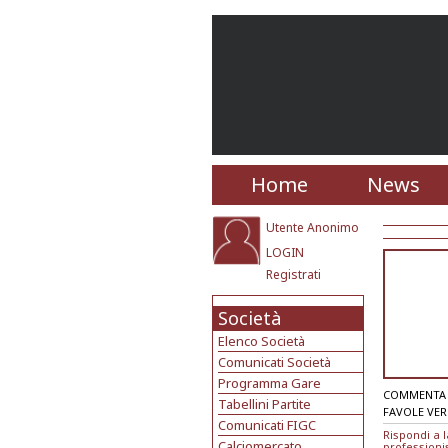
Home
News
Utente Anonimo
LOGIN
Registrati
Società
Elenco Società
Comunicati Società
Programma Gare
COMMENTA 
Tabellini Partite
FAVOLE VER
Comunicati FIGC
Rispondi a l
Calciomercato
professioni