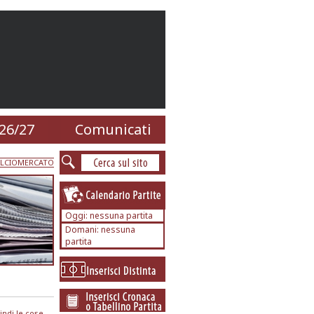
26/27
Comunicati
CALCIOMERCATO
Oggi: nessuna partita
Domani: nessuna
partita
indi le cose