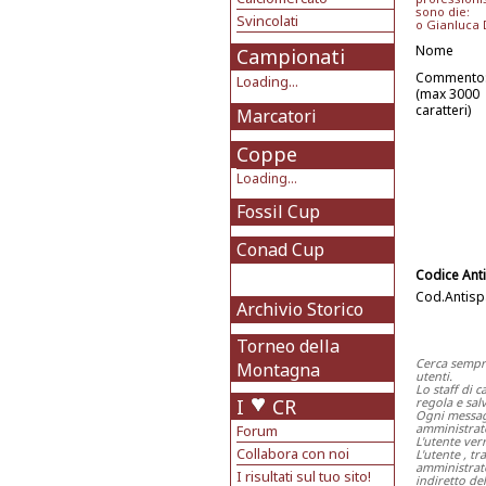
sono die:
Svincolati
o Gianluca 
Nome
Campionati
Commento
Loading...
(max 3000
caratteri)
Marcatori
Coppe
Loading...
Fossil Cup
Conad Cup
Codice Ant
Cod.Antis
Archivio Storico
Torneo della
Cerca sempr
Montagna
utenti.
Lo staff di 
I
CR
regola e salv
Ogni messagg
amministrat
Forum
L'utente ver
Collabora con noi
L'utente , t
amministrato
I risultati sul tuo sito!
indiretto del