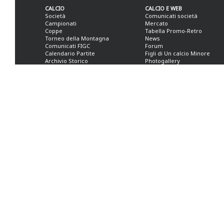
CALCIO
CALCIO E WEB
Società
Comunicati società
Campionati
Mercato
Coppe
Tabella Promo-Retro
Torneo della Montagna
News
Comunicati FIGC
Forum
Calendario Partite
Figli di Un calcio Minore
Archivio Storico
Photogallery