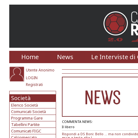
Home
News
Le Interviste di
Utente Anonimo
LOGIN
Registrati
Società
Elenco Società
Comunicati Società
Programma Gare
COMMENTA NEWS:
Tabellini Partite
Il libero
Comunicati FIGC
Rispondi a DS Boni: Bello ... ma non condiv
Calciomercato
esce a testa alta !