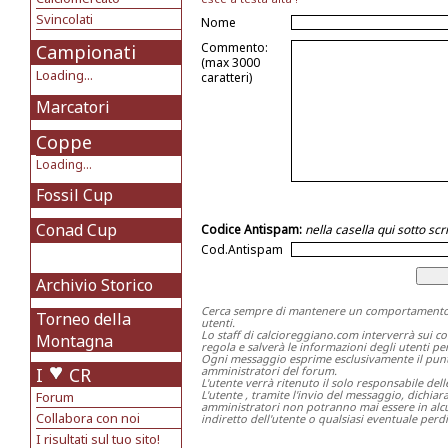
Svincolati
Nome
Commento:
Campionati
(max 3000
Loading...
caratteri)
Marcatori
Coppe
Loading...
Fossil Cup
Conad Cup
Codice Antispam:
nella casella qui sotto s
Cod.Antispam
Archivio Storico
Cerca sempre di mantenere un comportamento ch
Torneo della
utenti.
Lo staff di calcioreggiano.com interverrà sui c
Montagna
regola e salverà le informazioni degli utenti per 
Ogni messaggio esprime esclusivamente il punto 
I
CR
amministratori del forum.
L'utente verrà ritenuto il solo responsabile del
L'utente , tramite l'invio del messaggio, dichia
Forum
amministratori non potranno mai essere in alcu
Collabora con noi
indiretto dell'utente o qualsiasi eventuale perdi
I risultati sul tuo sito!