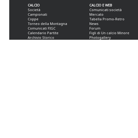
CALCIO
CALCIO E WEB
Società
Comunicati società
Campionati
Mercato
Coppe
Tabella Promo-Retro
Torneo della Montagna
News
Comunicati FIGC
Forum
Calendario Partite
Figli di Un calcio Minore
Archivio Storico
Photogallery