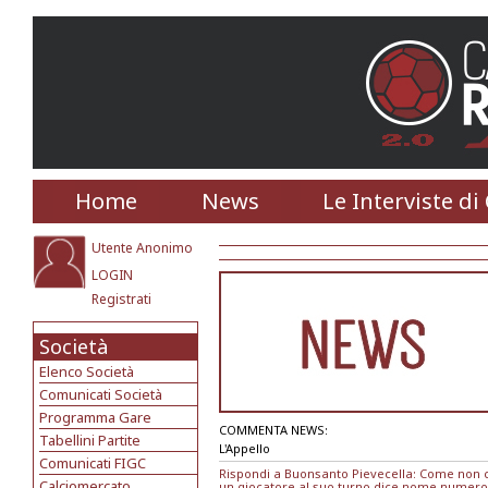
Home
News
Le Interviste di
Utente Anonimo
LOGIN
Registrati
Società
Elenco Società
Comunicati Società
Programma Gare
COMMENTA NEWS:
Tabellini Partite
L'Appello
Comunicati FIGC
Rispondi a Buonsanto Pievecella: Come non cit
Calciomercato
un giocatore,al suo turno,dice nome,numero e..