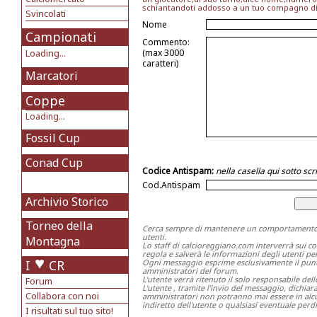
schiantandoti addosso a un tuo compagno di s
Svincolati
Nome
Campionati
Commento:
Loading...
(max 3000
caratteri)
Marcatori
Coppe
Loading...
Fossil Cup
Conad Cup
Codice Antispam:
nella casella qui sotto s
Cod.Antispam
Archivio Storico
Torneo della
Cerca sempre di mantenere un comportamento ch
utenti.
Montagna
Lo staff di calcioreggiano.com interverrà sui c
regola e salverà le informazioni degli utenti per 
I
CR
Ogni messaggio esprime esclusivamente il punto 
amministratori del forum.
L'utente verrà ritenuto il solo responsabile del
Forum
L'utente , tramite l'invio del messaggio, dichia
Collabora con noi
amministratori non potranno mai essere in alcu
indiretto dell'utente o qualsiasi eventuale perdi
I risultati sul tuo sito!