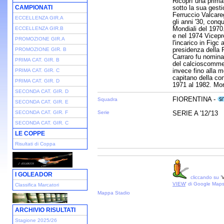
Ricoprì una prima 
CAMPIONATI
sotto la sua gesti
Ferruccio Valcareg
ECCELLENZA GIR.A
gli anni '30, conq
Mondiali del 1970.
ECCELLENZA GIR.B
e nel 1974 Vicepr
PROMOZIONE GIR.A
l'incarico in Fig
presidenza della 
PROMOZIONE GIR. B
Carraro fu nomina
PRIMA CAT. GIR. B
del calcioscommes
invece fino alla m
PRIMA CAT. GIR. C
capitano della con
PRIMA CAT. GIR. D
1971 al 1982. Mor
SECONDA CAT. GIR. D
FIORENTINA -
Squadra
SECONDA CAT. GIR. E
SECONDA CAT. GIR. F
Serie
SERIE A '12/'13
SECONDA CAT. GIR. C
LE COPPE
Risultati di Coppa
I GOLEADOR
cliccando su '
V
VIEW
' di Google Map
Classifica Marcatori
Mappa Stadio
ARCHIVIO RISULTATI
Stagione 2025/26