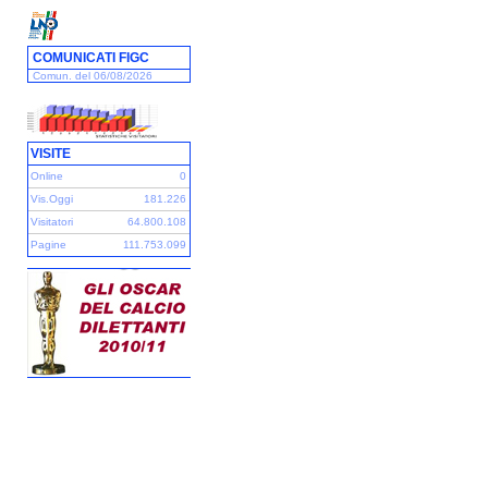
COMUNICATI FIGC
Comun. del 06/08/2026
VISITE
Online
0
Vis.Oggi
181.226
Visitatori
64.800.108
Pagine
111.753.099