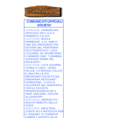
COMUNICATI UFFICIALI
SOCIETA'
03/08/2026:
COMUNICATO
UFFICIALE DELL’A.S.D.
FABBRICO CALCIO
.
31/07/2026:
BASSA
PARMENSE. A 31 ANNI E'
UNO DEI PRESIDENTI PIÙ
GIOVANI DEL PANORAMA
DILETTANTISTICO. LUCA
LAZZARIN, DA SEGRETARIO
A NUMERO UNO: "I BAMBINI
VENGONO PRIMA DEL
RISULTATO"
.
30/07/2026:
LUCA CIGARINI
TORNA A CASA: “SONO
FELICE. LA REGGIO CALCIO
E UNA FRA LE PIÙ
IMPORTANTI SOCIETÀ DEL
PANORAMA REGGIANO”.
FIORENTINO: “LUCA SI
OCCUPERÀ DEL RAPPORTO
CON LE SOCIETÀ
PROFESSIONISTICHE E
FARÀ CRSCERE I NOSTRI
ALLENATORI"
.
30/07/2026:
UBERSETTO:
NUOVO INNESTO NELLO
STAFF
.
30/07/2026:
ARCETANA,
CONTO ALLA ROVESCIA PER
IL RADUNO: SI COMINCIA
LUNEDÌ 3 AGOSTO ALLE