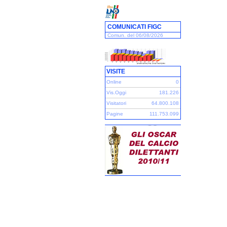
COMUNICATI FIGC
Comun. del 06/08/2026
VISITE
Online
0
Vis.Oggi
181.226
Visitatori
64.800.108
Pagine
111.753.099