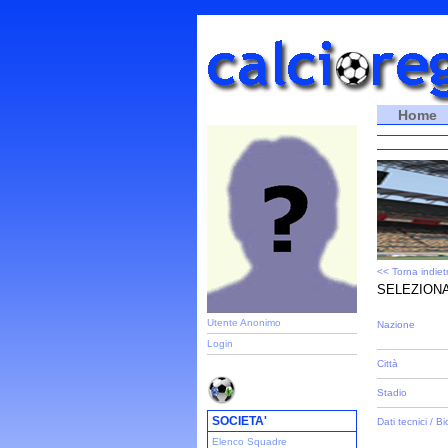
Home
<< Torna indiet
SELEZIONA
Utente Anonimo
Nazione
Login
Città
Stadio
SOCIETA'
Dati tecnici / Bi
Elenco Squadre