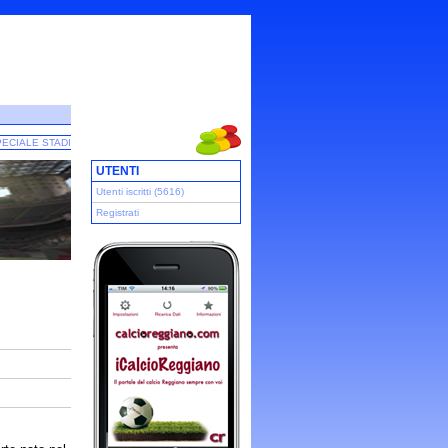
ECIALE STADI
UTENTI
Utenti iscritti (5616)
Registrati