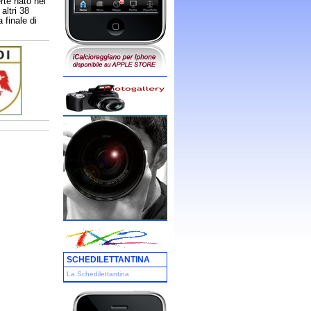
erte nato nel
altri 38
 finale di
SCHEDILETTANTINA
La Schedilettantina