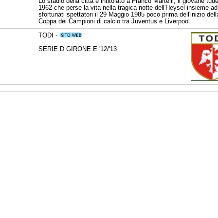
Lo stadio della città è intitolato a Franco Martelli, il giovane tud
1962 che perse la vita nella tragica notte dell'Heysel insieme ad 
sfortunati spettatori il 29 Maggio 1985 poco prima dell'inizio della
Coppa dei Campioni di calcio tra Juventus e Liverpool.
TODI -
SERIE D GIRONE E '12/'13