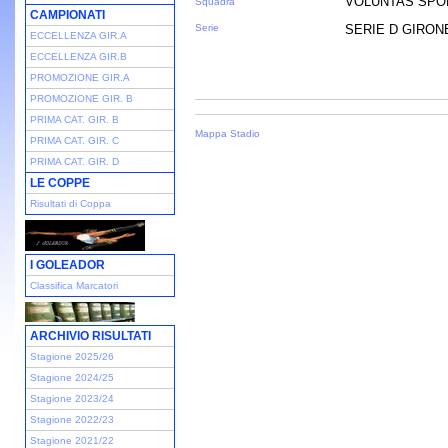
VOLUNTAS SPO
Squadra
CAMPIONATI
Serie
SERIE D GIRONE 
ECCELLENZA GIR.A
ECCELLENZA GIR.B
PROMOZIONE GIR.A
PROMOZIONE GIR. B
PRIMA CAT. GIR. B
Mappa Stadio
PRIMA CAT. GIR. C
PRIMA CAT. GIR. D
LE COPPE
Risultati di Coppa
I GOLEADOR
Classifica Marcatori
ARCHIVIO RISULTATI
Stagione 2025/26
Stagione 2024/25
Stagione 2023/24
Stagione 2022/23
Stagione 2021/22