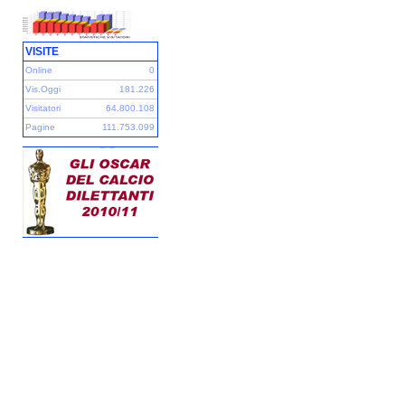
VISITE
Online
0
Vis.Oggi
181.226
Visitatori
64.800.108
Pagine
111.753.099