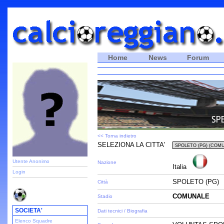
Home
News
Forum
<< Torna indietro
SELEZIONA LA CITTA'
Utente Anonimo
Nazione
Italia
Login
SPOLETO (PG)
Città
COMUNALE
Stadio
SOCIETA'
Dati tecnici / Biografia
Elenco Squadre