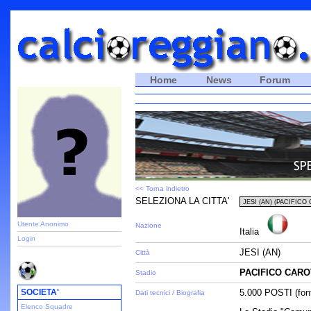
Home
News
Forum
<< Torna indietro
SELEZIONA LA CITTA'
Utente Anonimo
Nazione
Italia
Login
JESI (AN)
Città
PACIFICO CARO
Stadio
SOCIETA'
5.000 POSTI (font
Dati tecnici / Biografia
Elenco Squadre