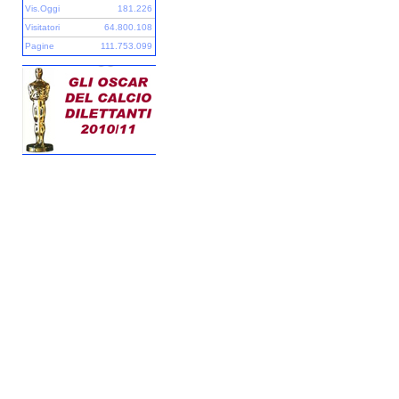
Vis.Oggi
181.226
Visitatori
64.800.108
Pagine
111.753.099