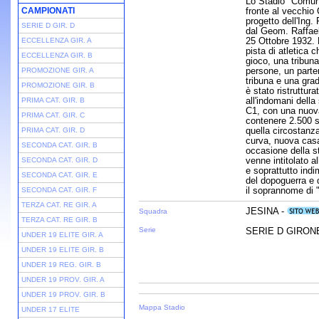
Lo Stadio "Comuna
CAMPIONATI
fronte al vecchio
progetto dell'Ing.
SERIE D GIR. D
dal Geom. Raffael
25 Ottobre 1932.
ECCELLENZA GIR. A
pista di atletica c
ECCELLENZA GIR. B
gioco, una tribun
persone, un parter
PROMOZIONE GIR. A
tribuna e una gradi
PROMOZIONE GIR. B
è stato ristruttura
all'indomani della
PRIMA CAT. GIR. B
C1, con una nuova
PRIMA CAT. GIR. C
contenere 2.500 sp
quella circostanza
PRIMA CAT. GIR. D
curva, nuova casa 
SECONDA CAT. GIR. B
occasione della s
venne intitolato a
SECONDA CAT. GIR. D
e soprattutto indi
SECONDA CAT. GIR. E
del dopoguerra e 
il soprannome di 
SECONDA CAT. GIR. F
TERZA CAT. RE GIR. A
JESINA -
Squadra
TERZA CAT. RE GIR. B
Serie
SERIE D GIRONE 
UNDER 19 ELITE GIR. A
UNDER 19 ELITE GIR. B
UNDER 19 REG. GIR. B
UNDER 19 PROV. GIR. A
UNDER 19 PROV. GIR. B
Mappa Stadio
UNDER 17 ELITE