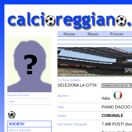
Home
News
Forum
<< Torna indietro
SELEZIONA LA CITTA'
Utente Anonimo
Nazione
Italia
Login
PIANO D'ACCIO 
Città
COMUNALE
Stadio
SOCIETA'
7.498 POSTI (font
Dati tecnici / Biografia
Elenco Squadre