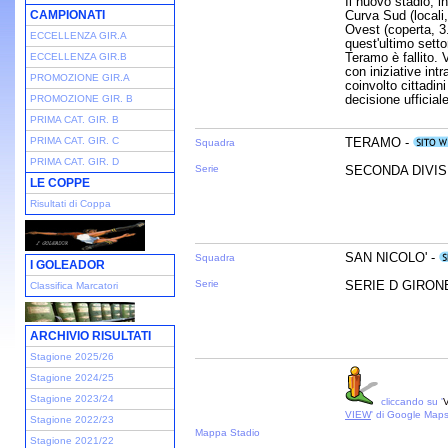
Il nuovo stadio, 
CAMPIONATI
Curva Sud (locali,
Ovest (coperta, 3.
ECCELLENZA GIR.A
quest'ultimo sett
Teramo è fallito. 
ECCELLENZA GIR.B
con iniziative int
PROMOZIONE GIR.A
coinvolto cittadin
decisione ufficiale
PROMOZIONE GIR. B
PRIMA CAT. GIR. B
PRIMA CAT. GIR. C
TERAMO -
Squadra
PRIMA CAT. GIR. D
Serie
SECONDA DIVISI
LE COPPE
Risultati di Coppa
SAN NICOLO' -
Squadra
I GOLEADOR
Serie
SERIE D GIRONE 
Classifica Marcatori
ARCHIVIO RISULTATI
Stagione 2025/26
Stagione 2024/25
Stagione 2023/24
cliccando su '
V
VIEW
' di Google Map
Stagione 2022/23
Mappa Stadio
Stagione 2021/22