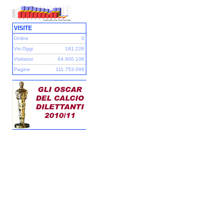
VISITE
Online
0
Vis.Oggi
181.226
Visitatori
64.800.108
Pagine
111.753.099