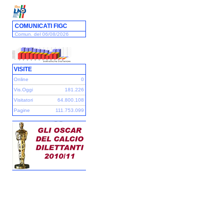
COMUNICATI FIGC
Comun. del 06/08/2026
VISITE
Online
0
Vis.Oggi
181.226
Visitatori
64.800.108
Pagine
111.753.099