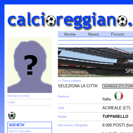
Home
News
Forum
<< Torna indietro
SELEZIONA LA CITTA'
Utente Anonimo
Nazione
Italia
Login
ACIREALE (CT)
Città
TUPPARELLO
Stadio
SOCIETA'
8.000 POSTI (font
Dati tecnici / Biografia
Elenco Squadre