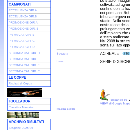
Lo stadio, inaugu
CAMPIONATI
coltivata ad agrum
confine con la fra
ECCELLENZA GIR.A
nei primi anni Set
tribuna sorgeva n
ECCELLENZA GIR.B
stadio. Nella sec
PROMOZIONE GIR.A
costruzione della 
prolungamento vers
PROMOZIONE GIR. B
dell'impianto che 
PRIMA CAT. GIR. B
è stato realizzato
Nel 2008 la strut
PRIMA CAT. GIR. C
sorta sul lato opp
PRIMA CAT. GIR. D
SECONDA CAT. GIR. D
ACIREALE -
Squadra
SECONDA CAT. GIR. E
Serie
SERIE D GIRONE 
SECONDA CAT. GIR. F
SECONDA CAT. GIR. C
LE COPPE
Risultati di Coppa
cliccando su '
V
I GOLEADOR
VIEW
' di Google Map
Classifica Marcatori
Mappa Stadio
ARCHIVIO RISULTATI
Stagione 2025/26