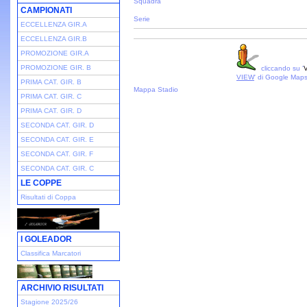
Squadra
CAMPIONATI
Serie
ECCELLENZA GIR.A
ECCELLENZA GIR.B
PROMOZIONE GIR.A
PROMOZIONE GIR. B
cliccando su '
V
VIEW
' di Google Map
PRIMA CAT. GIR. B
Mappa Stadio
PRIMA CAT. GIR. C
PRIMA CAT. GIR. D
SECONDA CAT. GIR. D
SECONDA CAT. GIR. E
SECONDA CAT. GIR. F
SECONDA CAT. GIR. C
LE COPPE
Risultati di Coppa
I GOLEADOR
Classifica Marcatori
ARCHIVIO RISULTATI
Stagione 2025/26