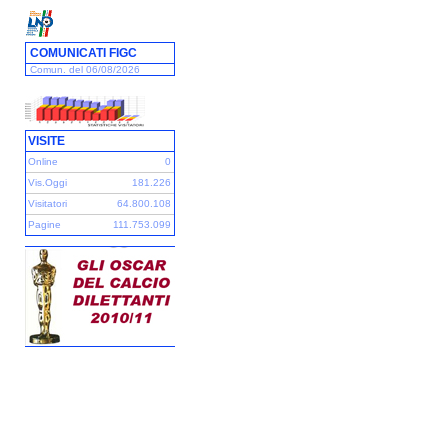
COMUNICATI FIGC
Comun. del 06/08/2026
VISITE
Online
0
Vis.Oggi
181.226
Visitatori
64.800.108
Pagine
111.753.099