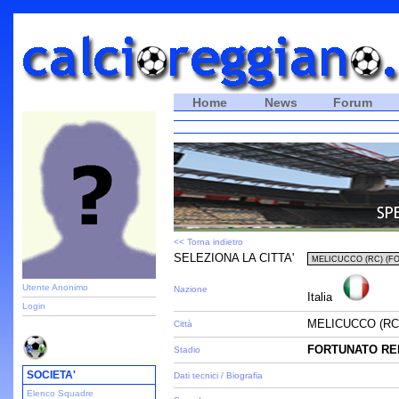
Home
News
Forum
<< Torna indietro
SELEZIONA LA CITTA'
Utente Anonimo
Nazione
Italia
Login
MELICUCCO (RC
Città
FORTUNATO RE
Stadio
SOCIETA'
Dati tecnici / Biografia
Elenco Squadre