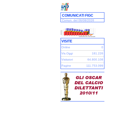
COMUNICATI FIGC
Comun. del 06/08/2026
VISITE
Online
0
Vis.Oggi
181.226
Visitatori
64.800.108
Pagine
111.753.099