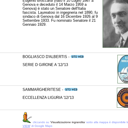
Eugenio Broccardi (nato il 10 Luglio 1867 a
Genova e deceduto il 14 Marzo 1959 a
Genova) è stato un Senatore dell'Italia
fascista. Laureatosi in ingegneria nel 1890, fu
sindaco di Genova dal 16 Dicembre 1926 al 9
Settembre 1933. Fu nominato Senatore il 21
Gennaio 1929.
BOGLIASCO D'ALBERTIS -
SERIE D GIRONE A '12/'13
SAMMARGHERITESE -
ECCELLENZA LIGURIA '12/'13
cliccando su '
Visualizzazione ingrandita
' sotto alla mappa è disponibile lo
VIEW
' di Google Maps