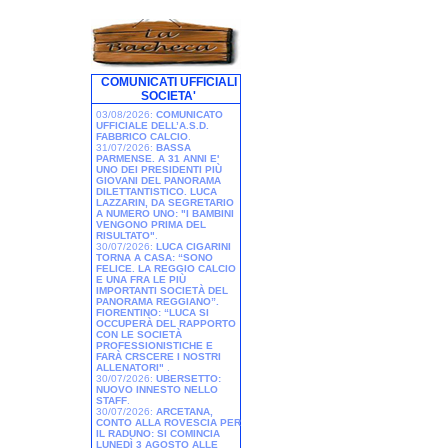
COMUNICATI UFFICIALI
SOCIETA'
03/08/2026:
COMUNICATO
UFFICIALE DELL’A.S.D.
FABBRICO CALCIO
.
31/07/2026:
BASSA
PARMENSE. A 31 ANNI E'
UNO DEI PRESIDENTI PIÙ
GIOVANI DEL PANORAMA
DILETTANTISTICO. LUCA
LAZZARIN, DA SEGRETARIO
A NUMERO UNO: "I BAMBINI
VENGONO PRIMA DEL
RISULTATO"
.
30/07/2026:
LUCA CIGARINI
TORNA A CASA: “SONO
FELICE. LA REGGIO CALCIO
E UNA FRA LE PIÙ
IMPORTANTI SOCIETÀ DEL
PANORAMA REGGIANO”.
FIORENTINO: “LUCA SI
OCCUPERÀ DEL RAPPORTO
CON LE SOCIETÀ
PROFESSIONISTICHE E
FARÀ CRSCERE I NOSTRI
ALLENATORI"
.
30/07/2026:
UBERSETTO:
NUOVO INNESTO NELLO
STAFF
.
30/07/2026:
ARCETANA,
CONTO ALLA ROVESCIA PER
IL RADUNO: SI COMINCIA
LUNEDÌ 3 AGOSTO ALLE