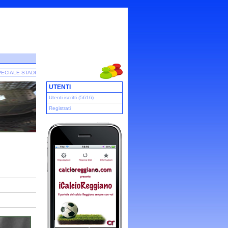
ECIALE STADI
UTENTI
Utenti iscritti (5616)
Registrati