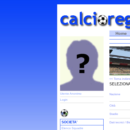
Home
<< Torna indiet
SELEZIONA
Utente Anonimo
Nazione
Login
Città
Stadio
SOCIETA'
Dati tecnici / Bi
Elenco Squadre