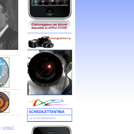
SCHEDILETTANTINA
La Schedilettantina
 '
STREET