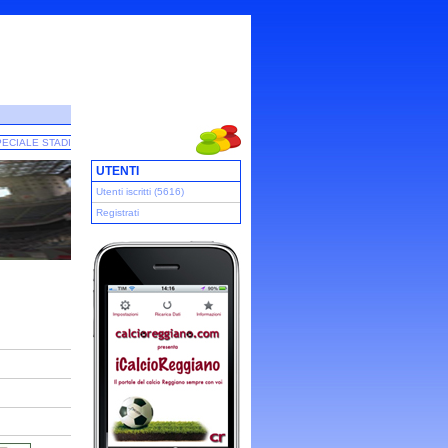
ECIALE STADI
UTENTI
Utenti iscritti (5616)
Registrati