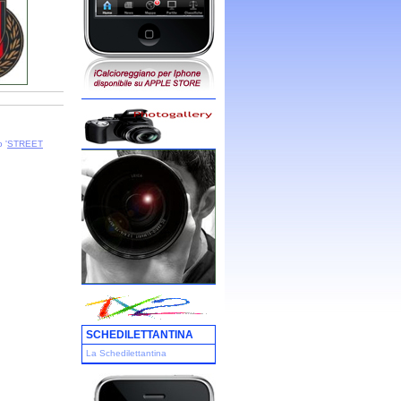
 '
STREET
SCHEDILETTANTINA
La Schedilettantina