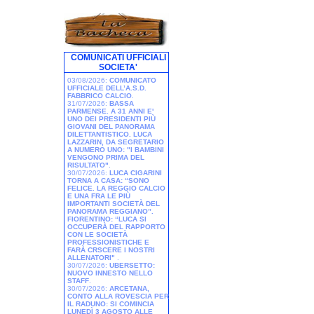
COMUNICATI UFFICIALI
SOCIETA'
03/08/2026:
COMUNICATO
UFFICIALE DELL’A.S.D.
FABBRICO CALCIO
.
31/07/2026:
BASSA
PARMENSE. A 31 ANNI E'
UNO DEI PRESIDENTI PIÙ
GIOVANI DEL PANORAMA
DILETTANTISTICO. LUCA
LAZZARIN, DA SEGRETARIO
A NUMERO UNO: "I BAMBINI
VENGONO PRIMA DEL
RISULTATO"
.
30/07/2026:
LUCA CIGARINI
TORNA A CASA: “SONO
FELICE. LA REGGIO CALCIO
E UNA FRA LE PIÙ
IMPORTANTI SOCIETÀ DEL
PANORAMA REGGIANO”.
FIORENTINO: “LUCA SI
OCCUPERÀ DEL RAPPORTO
CON LE SOCIETÀ
PROFESSIONISTICHE E
FARÀ CRSCERE I NOSTRI
ALLENATORI"
.
30/07/2026:
UBERSETTO:
NUOVO INNESTO NELLO
STAFF
.
30/07/2026:
ARCETANA,
CONTO ALLA ROVESCIA PER
IL RADUNO: SI COMINCIA
LUNEDÌ 3 AGOSTO ALLE