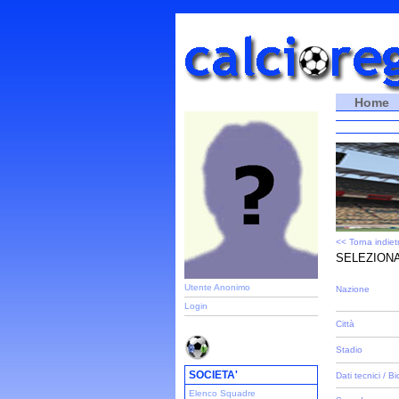
Home
<< Torna indiet
SELEZIONA
Utente Anonimo
Nazione
Login
Città
Stadio
SOCIETA'
Dati tecnici / Bi
Elenco Squadre