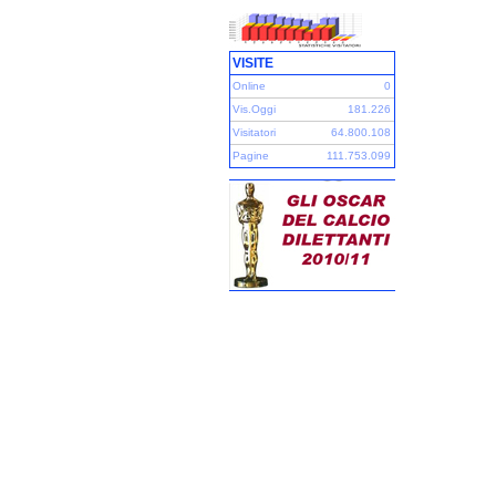
VISITE
Online
0
Vis.Oggi
181.226
Visitatori
64.800.108
Pagine
111.753.099