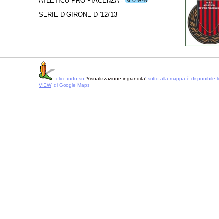
ATLETICO PRO PIACENZA -
SERIE D GIRONE D '12/'13
cliccando su '
Visualizzazione ingrandita
' sotto alla mappa è disponibile lo
VIEW
' di Google Maps