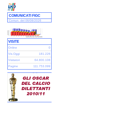
COMUNICATI FIGC
Comun. del 06/08/2026
VISITE
Online
0
Vis.Oggi
181.226
Visitatori
64.800.108
Pagine
111.753.099