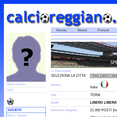
Home
News
Forum
<< Torna indietro
SELEZIONA LA CITTA'
Utente Anonimo
Nazione
Italia
Login
TERNI
Città
LIBERO LIBERA
Stadio
SOCIETA'
21.000 POSTI (fon
Dati tecnici / Biografia
Elenco Squadre