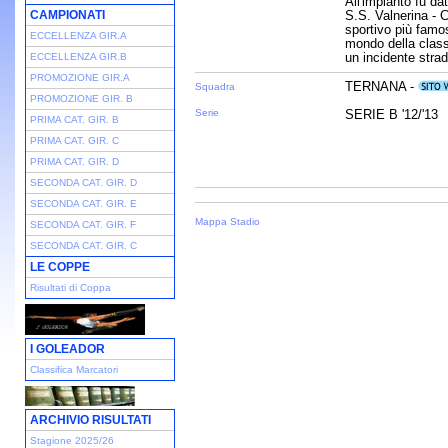
All'impianto fu da
CAMPIONATI
S.S. Valnerina - C
sportivo più famos
ECCELLENZA GIR.A
mondo della class
un incidente stra
ECCELLENZA GIR.B
PROMOZIONE GIR.A
TERNANA -
Squadra
PROMOZIONE GIR. B
Serie
SERIE B '12/'13
PRIMA CAT. GIR. B
PRIMA CAT. GIR. C
PRIMA CAT. GIR. D
SECONDA CAT. GIR. D
SECONDA CAT. GIR. E
Mappa Stadio
SECONDA CAT. GIR. F
SECONDA CAT. GIR. C
LE COPPE
Risultati di Coppa
I GOLEADOR
Classifica Marcatori
ARCHIVIO RISULTATI
Stagione 2025/26