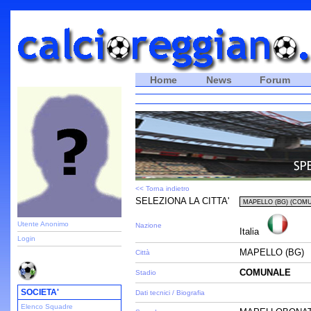
Home
News
Forum
<< Torna indietro
SELEZIONA LA CITTA'
Utente Anonimo
Nazione
Italia
Login
MAPELLO (BG)
Città
COMUNALE
Stadio
SOCIETA'
Dati tecnici / Biografia
Elenco Squadre