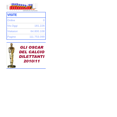
VISITE
Online
0
Vis.Oggi
181.226
Visitatori
64.800.108
Pagine
111.753.099