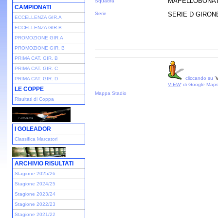
MAPELLOBONAT
Squadra
CAMPIONATI
Serie
SERIE D GIRONE 
ECCELLENZA GIR.A
ECCELLENZA GIR.B
PROMOZIONE GIR.A
PROMOZIONE GIR. B
PRIMA CAT. GIR. B
PRIMA CAT. GIR. C
cliccando su '
V
PRIMA CAT. GIR. D
VIEW
' di Google Map
LE COPPE
Mappa Stadio
Risultati di Coppa
I GOLEADOR
Classifica Marcatori
ARCHIVIO RISULTATI
Stagione 2025/26
Stagione 2024/25
Stagione 2023/24
Stagione 2022/23
Stagione 2021/22