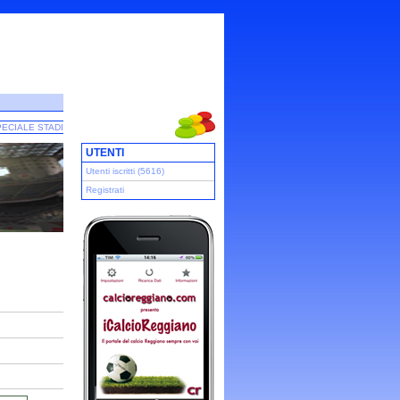
ECIALE STADI
UTENTI
Utenti iscritti (5616)
Registrati