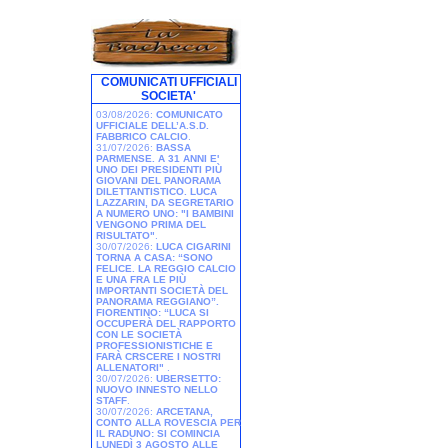
COMUNICATI UFFICIALI
SOCIETA'
03/08/2026:
COMUNICATO
UFFICIALE DELL’A.S.D.
FABBRICO CALCIO
.
31/07/2026:
BASSA
PARMENSE. A 31 ANNI E'
UNO DEI PRESIDENTI PIÙ
GIOVANI DEL PANORAMA
DILETTANTISTICO. LUCA
LAZZARIN, DA SEGRETARIO
A NUMERO UNO: "I BAMBINI
VENGONO PRIMA DEL
RISULTATO"
.
30/07/2026:
LUCA CIGARINI
TORNA A CASA: “SONO
FELICE. LA REGGIO CALCIO
E UNA FRA LE PIÙ
IMPORTANTI SOCIETÀ DEL
PANORAMA REGGIANO”.
FIORENTINO: “LUCA SI
OCCUPERÀ DEL RAPPORTO
CON LE SOCIETÀ
PROFESSIONISTICHE E
FARÀ CRSCERE I NOSTRI
ALLENATORI"
.
30/07/2026:
UBERSETTO:
NUOVO INNESTO NELLO
STAFF
.
30/07/2026:
ARCETANA,
CONTO ALLA ROVESCIA PER
IL RADUNO: SI COMINCIA
LUNEDÌ 3 AGOSTO ALLE