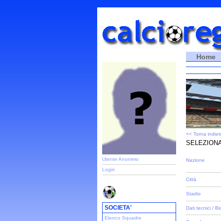
Home
<< Torna indiet
SELEZIONA
Utente Anonimo
Nazione
Login
Città
Stadio
SOCIETA'
Dati tecnici / Bi
Elenco Squadre