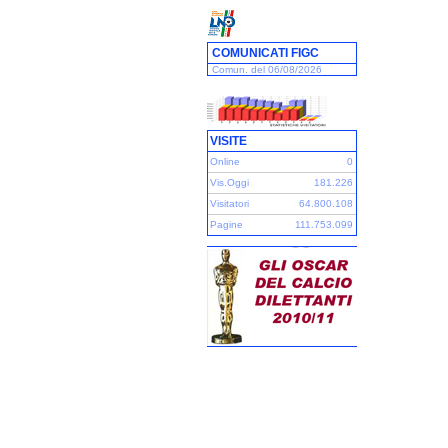
COMUNICATI FIGC
Comun. del 06/08/2026
VISITE
Online
0
Vis.Oggi
181.226
Visitatori
64.800.108
Pagine
111.753.099