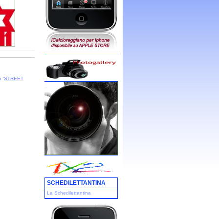
 '
STREET
SCHEDILETTANTINA
La Schedilettantina