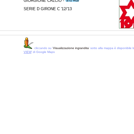
GIORGIONE CALCIO -
SERIE D GIRONE C '12/'13
cliccando su '
Visualizzazione ingrandita
' sotto alla mappa è disponibile lo
VIEW
' di Google Maps