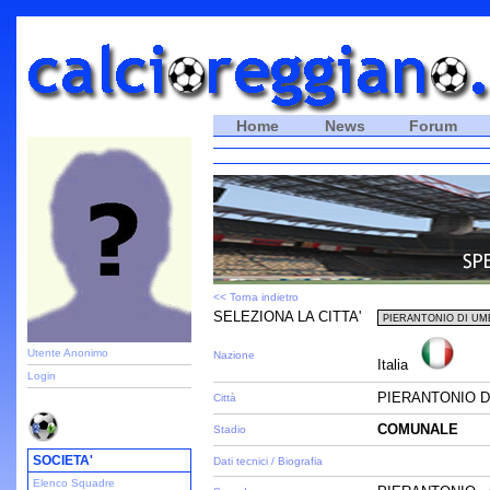
Home
News
Forum
<< Torna indietro
SELEZIONA LA CITTA'
Utente Anonimo
Nazione
Italia
Login
PIERANTONIO D
Città
COMUNALE
Stadio
SOCIETA'
Dati tecnici / Biografia
Elenco Squadre