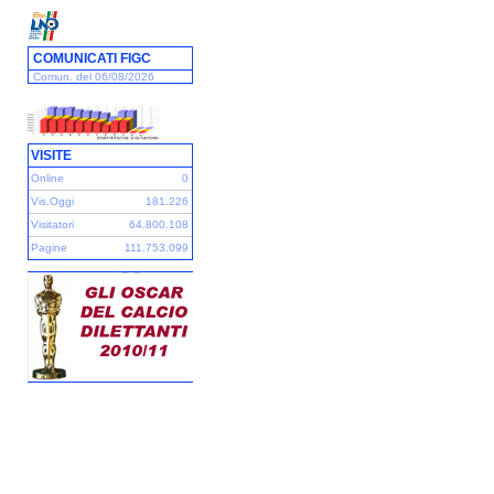
COMUNICATI FIGC
Comun. del 06/08/2026
VISITE
Online
0
Vis.Oggi
181.226
Visitatori
64.800.108
Pagine
111.753.099