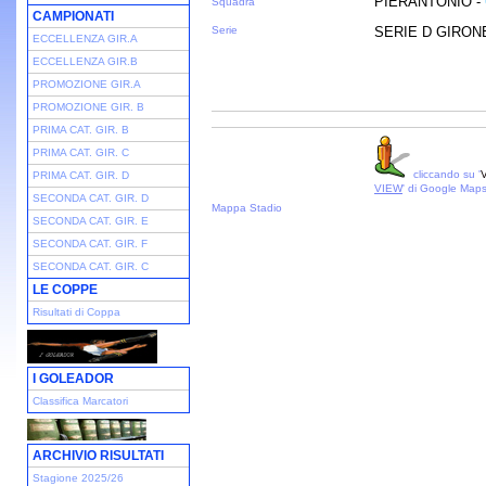
PIERANTONIO -
Squadra
CAMPIONATI
Serie
SERIE D GIRONE 
ECCELLENZA GIR.A
ECCELLENZA GIR.B
PROMOZIONE GIR.A
PROMOZIONE GIR. B
PRIMA CAT. GIR. B
PRIMA CAT. GIR. C
cliccando su '
V
PRIMA CAT. GIR. D
VIEW
' di Google Map
SECONDA CAT. GIR. D
Mappa Stadio
SECONDA CAT. GIR. E
SECONDA CAT. GIR. F
SECONDA CAT. GIR. C
LE COPPE
Risultati di Coppa
I GOLEADOR
Classifica Marcatori
ARCHIVIO RISULTATI
Stagione 2025/26