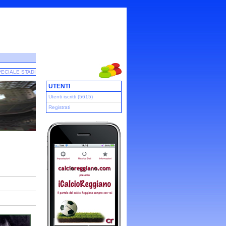
ECIALE STADI
UTENTI
Utenti iscritti (5615)
Registrati