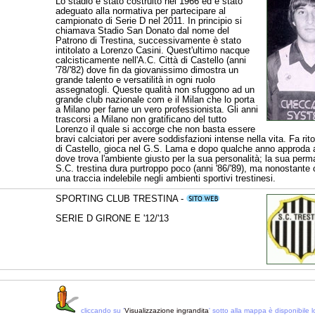
Lo stadio è stato costruito nel 1966 ed è stato
adeguato alla normativa per partecipare al
campionato di Serie D nel 2011. In principio si
chiamava Stadio San Donato dal nome del
Patrono di Trestina, successivamente è stato
intitolato a Lorenzo Casini. Quest'ultimo nacque
calcisticamente nell'A.C. Città di Castello (anni
'78/'82) dove fin da giovanissimo dimostra un
grande talento e versatilità in ogni ruolo
assegnatogli. Queste qualità non sfuggono ad un
grande club nazionale com e il Milan che lo porta
a Milano per farne un vero professionista. Gli anni
trascorsi a Milano non gratificano del tutto
Lorenzo il quale si accorge che non basta essere
bravi calciatori per avere soddisfazioni intense nella vita. Fa rit
di Castello, gioca nel G.S. Lama e dopo qualche anno approda 
dove trova l'ambiente giusto per la sua personalità; la sua per
S.C. trestina dura purtroppo poco (anni '86/'89), ma nonostante 
una traccia indelebile negli ambienti sportivi trestinesi.
SPORTING CLUB TRESTINA -
SERIE D GIRONE E '12/'13
cliccando su '
Visualizzazione ingrandita
' sotto alla mappa è disponibile lo