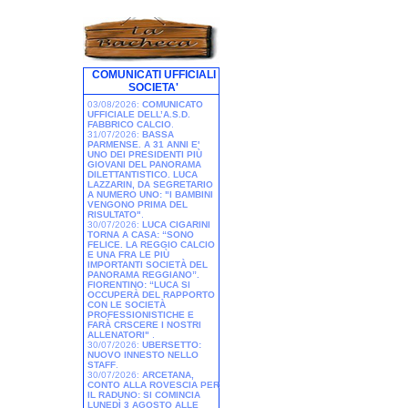
COMUNICATI UFFICIALI
SOCIETA'
03/08/2026:
COMUNICATO
UFFICIALE DELL’A.S.D.
FABBRICO CALCIO
.
31/07/2026:
BASSA
PARMENSE. A 31 ANNI E'
UNO DEI PRESIDENTI PIÙ
GIOVANI DEL PANORAMA
DILETTANTISTICO. LUCA
LAZZARIN, DA SEGRETARIO
A NUMERO UNO: "I BAMBINI
VENGONO PRIMA DEL
RISULTATO"
.
30/07/2026:
LUCA CIGARINI
TORNA A CASA: “SONO
FELICE. LA REGGIO CALCIO
E UNA FRA LE PIÙ
IMPORTANTI SOCIETÀ DEL
PANORAMA REGGIANO”.
FIORENTINO: “LUCA SI
OCCUPERÀ DEL RAPPORTO
CON LE SOCIETÀ
PROFESSIONISTICHE E
FARÀ CRSCERE I NOSTRI
ALLENATORI"
.
30/07/2026:
UBERSETTO:
NUOVO INNESTO NELLO
STAFF
.
30/07/2026:
ARCETANA,
CONTO ALLA ROVESCIA PER
IL RADUNO: SI COMINCIA
LUNEDÌ 3 AGOSTO ALLE