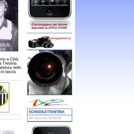
orno a Città
a Trestina
manenza nello
ciò lascia
SCHEDILETTANTINA
28° concorso: 03/05/26
 '
STREET