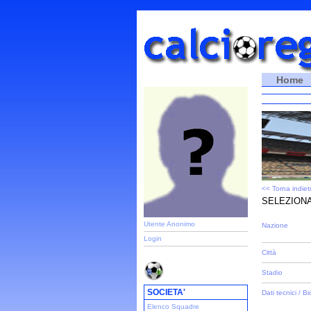
Home
<< Torna indiet
SELEZIONA
Utente Anonimo
Nazione
Login
Città
Stadio
SOCIETA'
Dati tecnici / Bi
Elenco Squadre