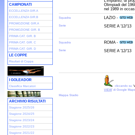
L'impianto, di pro
CAMPIONATI
Olimpiadi del 1960
nel 1989 in occas
ECCELLENZA GIR.A
ECCELLENZA GIR.B
LAZIO -
Squadra
PROMOZIONE GIR.A
Serie
SERIE A '12/'13
PROMOZIONE GIR. B
PRIMA CAT. GIR. B
ROMA -
PRIMA CAT. GIR. C
Squadra
PRIMA CAT. GIR. D
Serie
SERIE A '12/'13
LE COPPE
Risultati di Coppa
I GOLEADOR
cliccando su '
V
Classifica Marcatori
VIEW
' di Google Map
Mappa Stadio
ARCHIVIO RISULTATI
Stagione 2025/26
Stagione 2024/25
Stagione 2023/24
Stagione 2022/23
Stagione 2021/22