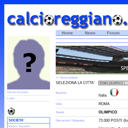
Home
News
Forum
<< Torna indietro
SELEZIONA LA CITTA'
Utente Anonimo
Nazione
Italia
Login
ROMA
Città
OLIMPICO
Stadio
SOCIETA'
73.000 POSTI (fon
Dati tecnici / Biografia
Elenco Squadre