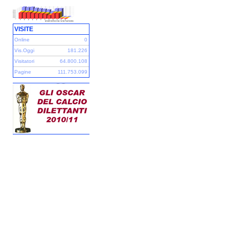
VISITE
Online
0
Vis.Oggi
181.226
Visitatori
64.800.108
Pagine
111.753.099