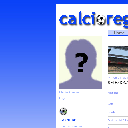
Home
<< Torna indiet
SELEZIONA
Utente Anonimo
Nazione
Login
Città
Stadio
SOCIETA'
Dati tecnici / Bi
Elenco Squadre