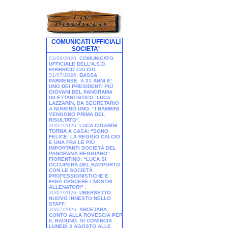
COMUNICATI UFFICIALI
SOCIETA'
03/08/2026:
COMUNICATO
UFFICIALE DELL’A.S.D.
FABBRICO CALCIO
.
31/07/2026:
BASSA
PARMENSE. A 31 ANNI E'
UNO DEI PRESIDENTI PIÙ
GIOVANI DEL PANORAMA
DILETTANTISTICO. LUCA
LAZZARIN, DA SEGRETARIO
A NUMERO UNO: "I BAMBINI
VENGONO PRIMA DEL
RISULTATO"
.
30/07/2026:
LUCA CIGARINI
TORNA A CASA: “SONO
FELICE. LA REGGIO CALCIO
E UNA FRA LE PIÙ
IMPORTANTI SOCIETÀ DEL
PANORAMA REGGIANO”.
FIORENTINO: “LUCA SI
OCCUPERÀ DEL RAPPORTO
CON LE SOCIETÀ
PROFESSIONISTICHE E
FARÀ CRSCERE I NOSTRI
ALLENATORI"
.
30/07/2026:
UBERSETTO:
NUOVO INNESTO NELLO
STAFF
.
30/07/2026:
ARCETANA,
CONTO ALLA ROVESCIA PER
IL RADUNO: SI COMINCIA
LUNEDÌ 3 AGOSTO ALLE