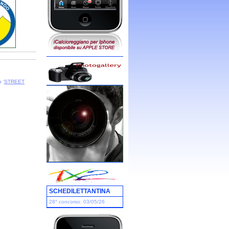
 '
STREET
SCHEDILETTANTINA
28° concorso: 03/05/26