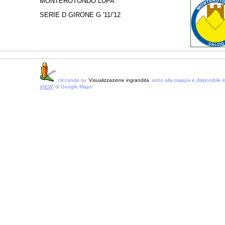
MONTEROTONDO LUPA
SERIE D GIRONE G '11/'12
cliccando su '
Visualizzazione ingrandita
' sotto alla mappa è disponibile lo
VIEW
' di Google Maps