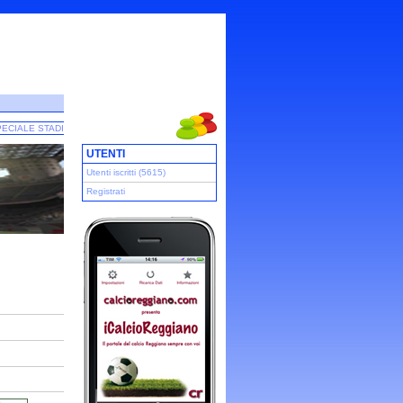
ECIALE STADI
UTENTI
Utenti iscritti (5615)
Registrati