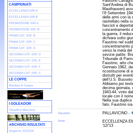
Faustino Cavagna
CAMPIONATI
Sant'Andrea di B
Mauthausen) assol
ECCELLENZA GIR.A
l’8 Settembre 194
delle armi con la
ECCELLENZA GIR.B
rastrellato nella 
PROMOZIONE GIR.A
fascisti e deport
concentramento d
PROMOZIONE GIR. B
la guerra, il redu
PRIMA CAT. GIR. B
dichiara sotto gi
Faustino nel sud
PRIMA CAT. GIR. C
concentramento per
PRIMA CAT. GIR. D
verso la metà del
sevizie patite. Bi
SECONDA CAT. GIR. D
Tribunale di Parm
SECONDA CAT. GIR. E
Faustino, atto che
Gennaio 1962, dal
SECONDA CAT. GIR. F
ricostituzione di a
SECONDA CAT. GIR. C
distrutti per even
LE COPPE
dell’U.S. Busseto 
Abbiamo poi testi
Risultati di Coppa
decima giornata, 
1943-44, vinto da
locale con il nom
Nella sua duplice
I GOLEADOR
fato, Faustino sia
Classifica Marcatori
PALLAVICINO -
Squadra
Serie
ECCELLENZA EM
ARCHIVIO RISULTATI
'12/'13
Stagione 2025/26