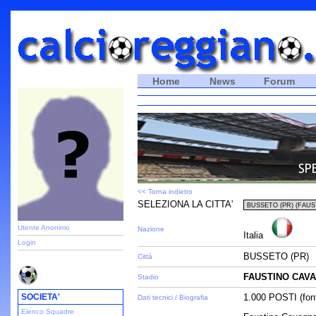
Home
News
Forum
<< Torna indietro
SELEZIONA LA CITTA'
Utente Anonimo
Nazione
Italia
Login
BUSSETO (PR)
Città
FAUSTINO CAV
Stadio
SOCIETA'
1.000 POSTI (font
Dati tecnici / Biografia
Elenco Squadre