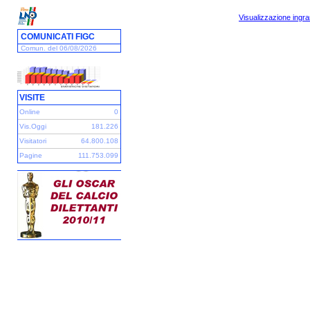
Visualizzazione ingra
COMUNICATI FIGC
Comun. del 06/08/2026
VISITE
Online
0
Vis.Oggi
181.226
Visitatori
64.800.108
Pagine
111.753.099