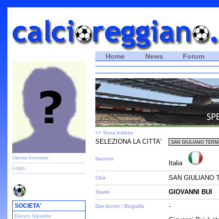
Home
News
Forum
<< Torna indietro
SELEZIONA LA CITTA'
Utente Anonimo
Nazione
Italia
Login
SAN GIULIANO T
Città
GIOVANNI BUI
Stadio
SOCIETA'
-
Dati tecnici / Biografia
Elenco Squadre