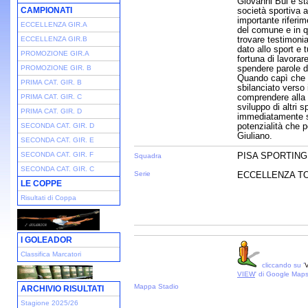
Giovanni Bui è st
CAMPIONATI
società sportiva 
importante riferime
ECCELLENZA GIR.A
del comune e in qu
trovare testimoni
ECCELLENZA GIR.B
dato allo sport e 
PROMOZIONE GIR.A
fortuna di lavorar
spendere parole d
PROMOZIONE GIR. B
Quando capì che l
PRIMA CAT. GIR. B
sbilanciato verso i
comprendere alla 
PRIMA CAT. GIR. C
sviluppo di altri s
PRIMA CAT. GIR. D
immediatamente s
potenzialità che p
SECONDA CAT. GIR. D
Giuliano.
SECONDA CAT. GIR. E
SECONDA CAT. GIR. F
PISA SPORTING
Squadra
SECONDA CAT. GIR. C
Serie
ECCELLENZA TOS
LE COPPE
Risultati di Coppa
I GOLEADOR
Classifica Marcatori
cliccando su '
V
VIEW
' di Google Map
Mappa Stadio
ARCHIVIO RISULTATI
Stagione 2025/26