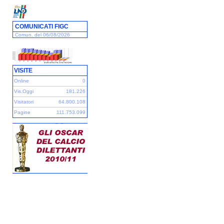
COMUNICATI FIGC
Comun. del 06/08/2026
VISITE
Online
0
Vis.Oggi
181.226
Visitatori
64.800.108
Pagine
111.753.099