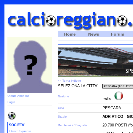
Home
News
Forum
<< Torna indietro
SELEZIONA LA CITTA'
Utente Anonimo
Nazione
Italia
Login
PESCARA
Città
ADRIATICO - G
Stadio
SOCIETA'
20.700 POSTI (fon
Dati tecnici / Biografia
Elenco Squadre