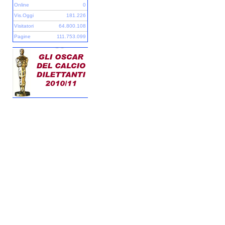
Online
0
Vis.Oggi
181.226
Visitatori
64.800.108
Pagine
111.753.099