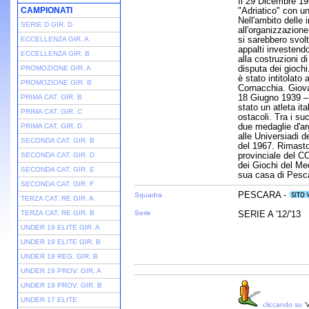
Il 29 Dicembre 19
CAMPIONATI
"Adriatico" con u
Nell'ambito delle i
SERIE D GIR. D
all'organizzazion
si sarebbero svo
ECCELLENZA GIR. A
appalti investend
ECCELLENZA GIR. B
alla costruzioni d
disputa dei giochi
PROMOZIONE GIR. A
è stato intitolato
PROMOZIONE GIR. B
Cornacchia. Giov
18 Giugno 1939 –
PRIMA CAT. GIR. B
stato un atleta it
PRIMA CAT. GIR. C
ostacoli. Tra i su
due medaglie d'ar
PRIMA CAT. GIR. D
alle Universiadi d
SECONDA CAT. GIR. B
del 1967. Rimasto 
provinciale del C
SECONDA CAT. GIR. D
dei Giochi del Me
SECONDA CAT. GIR. E
sua casa di Pescar
SECONDA CAT. GIR. F
PESCARA -
Squadra
TERZA CAT. RE GIR. A
TERZA CAT. RE GIR. B
Serie
SERIE A '12/'13
UNDER 19 ELITE GIR. A
UNDER 19 ELITE GIR. B
UNDER 19 REG. GIR. B
UNDER 19 PROV. GIR. A
UNDER 19 PROV. GIR. B
UNDER 17 ELITE
cliccando su '
V