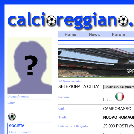
Home
News
Forum
<< Torna indietro
SELEZIONA LA CITTA'
Utente Anonimo
Nazione
Italia
Login
CAMPOBASSO
Città
NUOVO ROMAG
Stadio
SOCIETA'
25.000 POSTI (fon
Dati tecnici / Biografia
Elenco Squadre