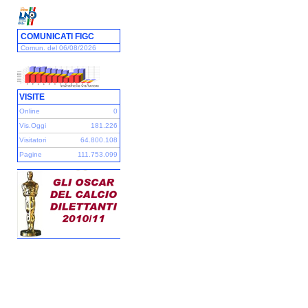
COMUNICATI FIGC
Comun. del 06/08/2026
VISITE
Online
0
Vis.Oggi
181.226
Visitatori
64.800.108
Pagine
111.753.099