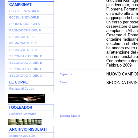
Giovanni Romagnoli
CAMPIONATI
pluridecorato, na
Filomena Fortunata
ECCELLENZA GIR.A
chiamato alle arm
raggiungendo ben 
ECCELLENZA GIR.B
un corso per osser
PROMOZIONE GIR.A
osservatore d’aer
aeroplani in Alban
PROMOZIONE GIR. B
Caserma di Roma 
PRIMA CAT. GIR. B
cittadine molisan
vecchio fu effetti
PRIMA CAT. GIR. C
ha ancora avuto u
PRIMA CAT. GIR. D
all'attenzione de
una nomenclatura u
SECONDA CAT. GIR. D
Campobasso degli 
SECONDA CAT. GIR. E
Febbraio 2009.
SECONDA CAT. GIR. F
NUOVO CAMPO
Squadra
SECONDA CAT. GIR. C
LE COPPE
Serie
SECONDA DIVISI
Risultati di Coppa
I GOLEADOR
Classifica Marcatori
Mappa Stadio
ARCHIVIO RISULTATI
Stagione 2025/26