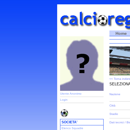
Home
<< Torna indiet
SELEZIONA
Utente Anonimo
Nazione
Login
Città
Stadio
SOCIETA'
Dati tecnici / Bi
Elenco Squadre