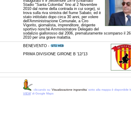
Inaugurato il 9 Settembre 1979 (chiamato
Stadio "Santa Colomba" fino al 2 Novembre
2010 dal nome della contrada in cui sorge), si
trova sulla riva sinistra del fiume Sabato, ed è
stato intitolato dopo circa 30 anni, per volere
dell'Amministrazione Comunale, a Ciro
Vigorito, giornalista, imprenditore, dirigente
sportivo nonchè Amministratore Delegato del
sodalizio giallorosso dal 2006, prematuramente scomparso il 26
2010 per una grave malattia.
BENEVENTO -
PRIMA DIVISIONE GIRONE B '12/'13
cliccando su '
Visualizzazione ingrandita
' sotto alla mappa è disponibile lo
VIEW
' di Google Maps