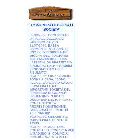
COMUNICATI UFFICIALI
SOCIETA'
03/08/2026:
COMUNICATO
UFFICIALE DELL’A.S.D.
FABBRICO CALCIO
.
31/07/2026:
BASSA
PARMENSE. A 31 ANNI E'
UNO DEI PRESIDENTI PIÙ
GIOVANI DEL PANORAMA
DILETTANTISTICO. LUCA
LAZZARIN, DA SEGRETARIO
A NUMERO UNO: "I BAMBINI
VENGONO PRIMA DEL
RISULTATO"
.
30/07/2026:
LUCA CIGARINI
TORNA A CASA: “SONO
FELICE. LA REGGIO CALCIO
E UNA FRA LE PIÙ
IMPORTANTI SOCIETÀ DEL
PANORAMA REGGIANO”.
FIORENTINO: “LUCA SI
OCCUPERÀ DEL RAPPORTO
CON LE SOCIETÀ
PROFESSIONISTICHE E
FARÀ CRSCERE I NOSTRI
ALLENATORI"
.
30/07/2026:
UBERSETTO:
NUOVO INNESTO NELLO
STAFF
.
30/07/2026:
ARCETANA,
CONTO ALLA ROVESCIA PER
IL RADUNO: SI COMINCIA
LUNEDÌ 3 AGOSTO ALLE