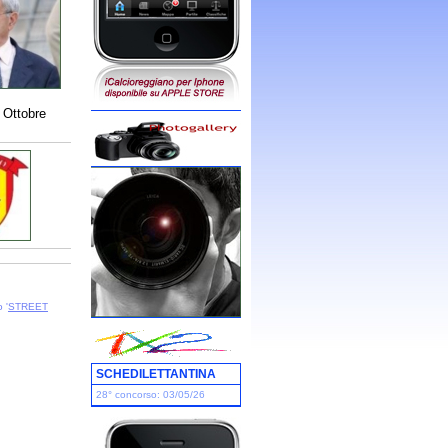
 Ottobre
 '
STREET
SCHEDILETTANTINA
28° concorso: 03/05/26