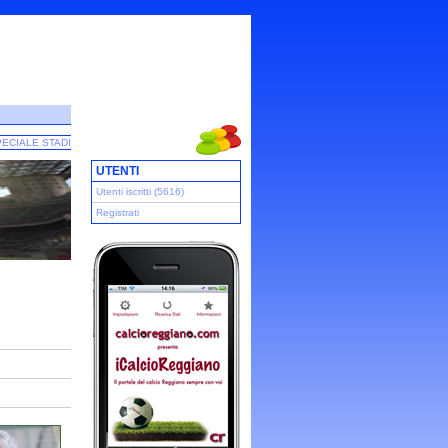
ECIALE STADI
UTENTI
Utenti iscritti (5616)
Registrati