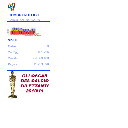
COMUNICATI FIGC
Comun. del 06/08/2026
VISITE
Online
0
Vis.Oggi
181.226
Visitatori
64.800.108
Pagine
111.753.099