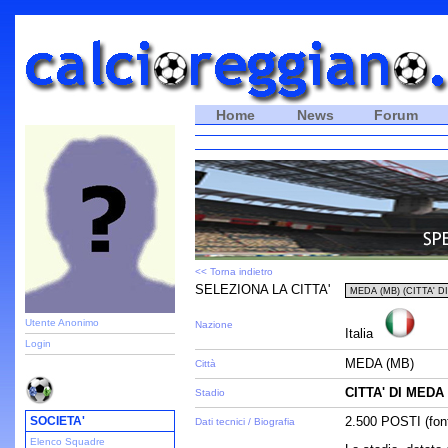
Home
News
Forum
<< Torna indietro
SELEZIONA LA CITTA'
Utente Anonimo
Nazione
Italia
Login
MEDA (MB)
Città
CITTA' DI MEDA
Stadio
SOCIETA'
2.500 POSTI (font
Dati tecnici / Biografia
Elenco Squadre