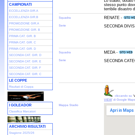
Lo stadio, dotato 
CAMPIONATI
stesso punto dov
terribile disastro
ECCELLENZA GIR.A
ECCELLENZA GIR.B
RENATE -
Squadra
PROMOZIONE GIR.A
Serie
SECONDA DIVISI
PROMOZIONE GIR. B
PRIMA CAT. GIR. B
PRIMA CAT. GIR. C
PRIMA CAT. GIR. D
MEDA -
Squadra
SECONDA CAT. GIR. D
Serie
SECONDA CATEG
SECONDA CAT. GIR. E
SECONDA CAT. GIR. F
SECONDA CAT. GIR. C
LE COPPE
Risultati di Coppa
cliccando su '
V
VIEW
' di Google Map
I GOLEADOR
Mappa Stadio
Classifica Marcatori
ARCHIVIO RISULTATI
Stagione 2025/26