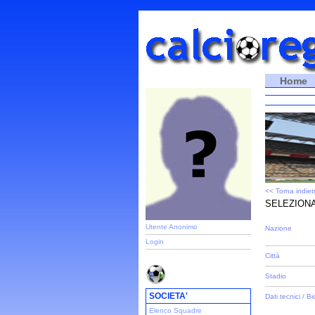
Home
<< Torna indiet
SELEZIONA
Utente Anonimo
Nazione
Login
Città
Stadio
SOCIETA'
Dati tecnici / Bi
Elenco Squadre