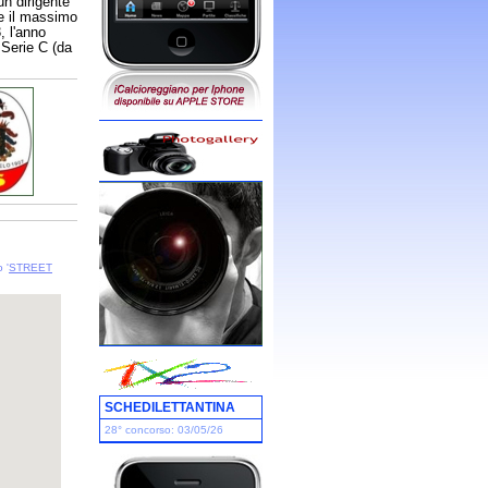
un dirigente
ge il massimo
, l'anno
 Serie C (da
 '
STREET
SCHEDILETTANTINA
28° concorso: 03/05/26