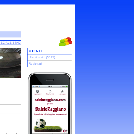
ECIALE STADI
UTENTI
Utenti iscritti (5615)
Registrati