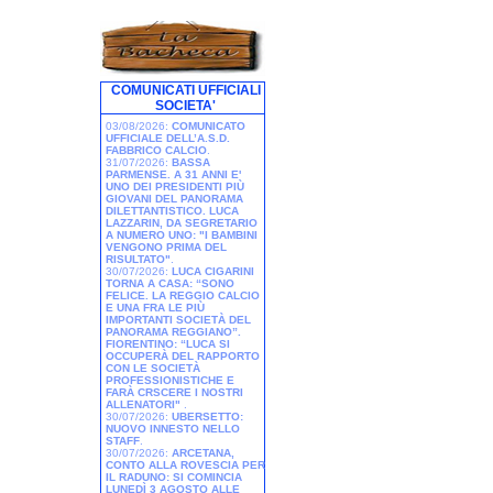
COMUNICATI UFFICIALI
SOCIETA'
03/08/2026:
COMUNICATO
UFFICIALE DELL’A.S.D.
FABBRICO CALCIO
.
31/07/2026:
BASSA
PARMENSE. A 31 ANNI E'
UNO DEI PRESIDENTI PIÙ
GIOVANI DEL PANORAMA
DILETTANTISTICO. LUCA
LAZZARIN, DA SEGRETARIO
A NUMERO UNO: "I BAMBINI
VENGONO PRIMA DEL
RISULTATO"
.
30/07/2026:
LUCA CIGARINI
TORNA A CASA: “SONO
FELICE. LA REGGIO CALCIO
E UNA FRA LE PIÙ
IMPORTANTI SOCIETÀ DEL
PANORAMA REGGIANO”.
FIORENTINO: “LUCA SI
OCCUPERÀ DEL RAPPORTO
CON LE SOCIETÀ
PROFESSIONISTICHE E
FARÀ CRSCERE I NOSTRI
ALLENATORI"
.
30/07/2026:
UBERSETTO:
NUOVO INNESTO NELLO
STAFF
.
30/07/2026:
ARCETANA,
CONTO ALLA ROVESCIA PER
IL RADUNO: SI COMINCIA
LUNEDÌ 3 AGOSTO ALLE