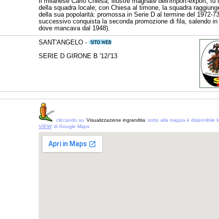
Il milanese Carlo Chiesa, illustre magnate dell'import-export, fu 
della squadra locale; con Chiesa al timone, la squadra raggiun
della sua popolarità: promossa in Serie D al termine del 1972-73
successivo conquista la seconda promozione di fila, salendo in
dove mancava dal 1948).
SANT'ANGELO -
SERIE D GIRONE B '12/'13
cliccando su '
Visualizzazione ingrandita
' sotto alla mappa è disponibile lo
VIEW
' di Google Maps