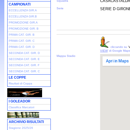
CASACASTALDA
Squadra
CAMPIONATI
Serie
SERIE D GIRONE 
ECCELLENZA GIR.A
ECCELLENZA GIR.B
PROMOZIONE GIR.A
PROMOZIONE GIR. B
PRIMA CAT. GIR. B
PRIMA CAT. GIR. C
PRIMA CAT. GIR. D
cliccando su '
V
VIEW
' di Google Map
SECONDA CAT. GIR. D
Mappa Stadio
SECONDA CAT. GIR. E
SECONDA CAT. GIR. F
SECONDA CAT. GIR. C
LE COPPE
Risultati di Coppa
I GOLEADOR
Classifica Marcatori
ARCHIVIO RISULTATI
Stagione 2025/26