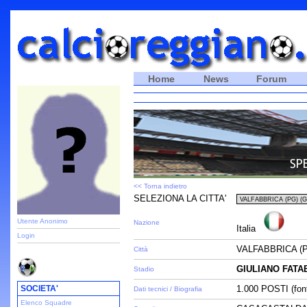
Home
News
Forum
<< Torna indietro
SELEZIONA LA CITTA'
Utente Anonimo
Nazione
Italia
Login
VALFABBRICA (
Città
GIULIANO FATA
Stadio
SOCIETA'
1.000 POSTI (fon
Dati tecnici / Biografia
Elenco Squadre