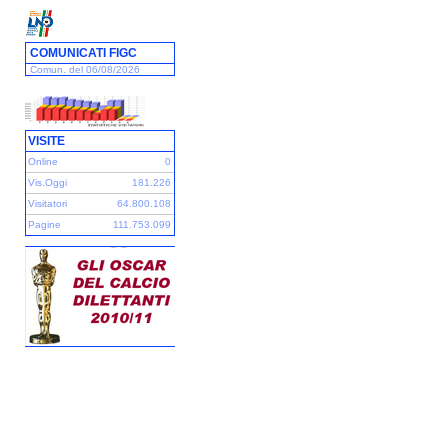
COMUNICATI FIGC
Comun. del 06/08/2026
VISITE
Online
0
Vis.Oggi
181.226
Visitatori
64.800.108
Pagine
111.753.099