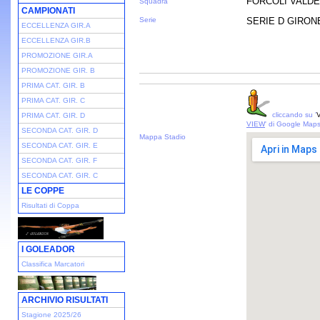
FORCOLI VALDE
Squadra
CAMPIONATI
Serie
SERIE D GIRONE 
ECCELLENZA GIR.A
ECCELLENZA GIR.B
PROMOZIONE GIR.A
PROMOZIONE GIR. B
PRIMA CAT. GIR. B
PRIMA CAT. GIR. C
cliccando su '
V
PRIMA CAT. GIR. D
VIEW
' di Google Map
SECONDA CAT. GIR. D
Mappa Stadio
SECONDA CAT. GIR. E
SECONDA CAT. GIR. F
SECONDA CAT. GIR. C
LE COPPE
Risultati di Coppa
I GOLEADOR
Classifica Marcatori
ARCHIVIO RISULTATI
Stagione 2025/26