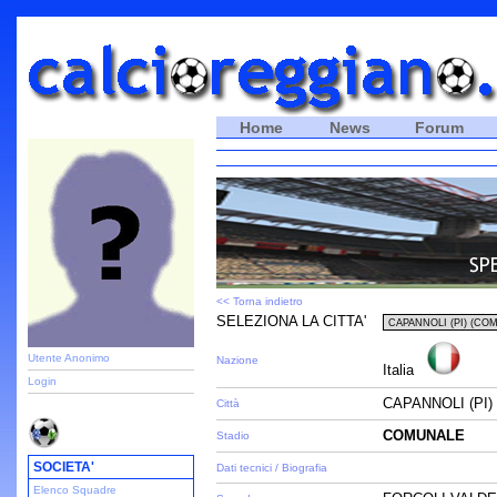
Home
News
Forum
<< Torna indietro
SELEZIONA LA CITTA'
Utente Anonimo
Nazione
Italia
Login
CAPANNOLI (PI)
Città
COMUNALE
Stadio
SOCIETA'
Dati tecnici / Biografia
Elenco Squadre