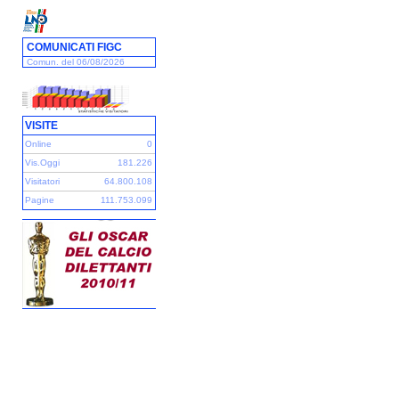
COMUNICATI FIGC
Comun. del 06/08/2026
VISITE
Online
0
Vis.Oggi
181.226
Visitatori
64.800.108
Pagine
111.753.099