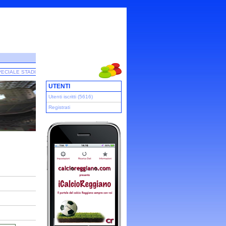
ECIALE STADI
UTENTI
Utenti iscritti (5616)
Registrati