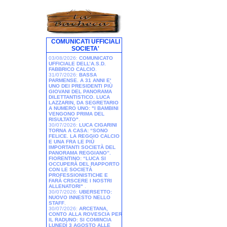
COMUNICATI UFFICIALI
SOCIETA'
03/08/2026:
COMUNICATO
UFFICIALE DELL’A.S.D.
FABBRICO CALCIO
.
31/07/2026:
BASSA
PARMENSE. A 31 ANNI E'
UNO DEI PRESIDENTI PIÙ
GIOVANI DEL PANORAMA
DILETTANTISTICO. LUCA
LAZZARIN, DA SEGRETARIO
A NUMERO UNO: "I BAMBINI
VENGONO PRIMA DEL
RISULTATO"
.
30/07/2026:
LUCA CIGARINI
TORNA A CASA: “SONO
FELICE. LA REGGIO CALCIO
E UNA FRA LE PIÙ
IMPORTANTI SOCIETÀ DEL
PANORAMA REGGIANO”.
FIORENTINO: “LUCA SI
OCCUPERÀ DEL RAPPORTO
CON LE SOCIETÀ
PROFESSIONISTICHE E
FARÀ CRSCERE I NOSTRI
ALLENATORI"
.
30/07/2026:
UBERSETTO:
NUOVO INNESTO NELLO
STAFF
.
30/07/2026:
ARCETANA,
CONTO ALLA ROVESCIA PER
IL RADUNO: SI COMINCIA
LUNEDÌ 3 AGOSTO ALLE