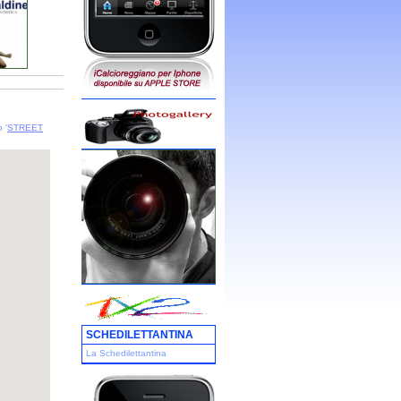
 '
STREET
SCHEDILETTANTINA
La Schedilettantina