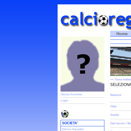
Home
<< Torna indiet
SELEZIONA
Utente Anonimo
Nazione
Login
Città
Stadio
SOCIETA'
Dati tecnici / Bi
Elenco Squadre