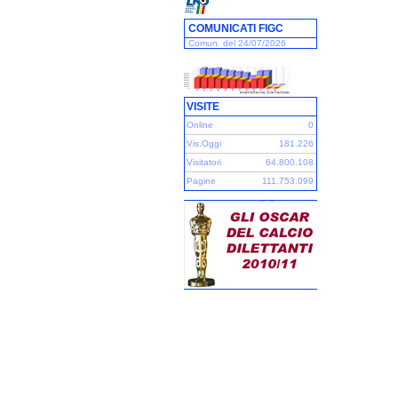
COMUNICATI FIGC
Comun. del 24/07/2026
VISITE
Online
0
Vis.Oggi
181.226
Visitatori
64.800.108
Pagine
111.753.099