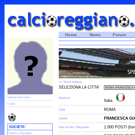
Home
News
Forum
<< Torna indietro
SELEZIONA LA CITTA'
Utente Anonimo
Nazione
Italia
Login
ROMA
Città
FRANCESCA GI
Stadio
SOCIETA'
1.000 POSTI (fon
Dati tecnici / Biografia
Elenco Squadre