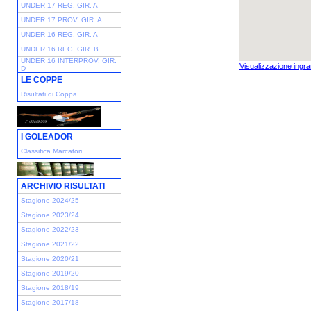
UNDER 17 REG. GIR. A
UNDER 17 PROV. GIR. A
UNDER 16 REG. GIR. A
UNDER 16 REG. GIR. B
UNDER 16 INTERPROV. GIR.
Visualizzazione ingra
D
LE COPPE
Risultati di Coppa
I GOLEADOR
Classifica Marcatori
ARCHIVIO RISULTATI
Stagione 2024/25
Stagione 2023/24
Stagione 2022/23
Stagione 2021/22
Stagione 2020/21
Stagione 2019/20
Stagione 2018/19
Stagione 2017/18