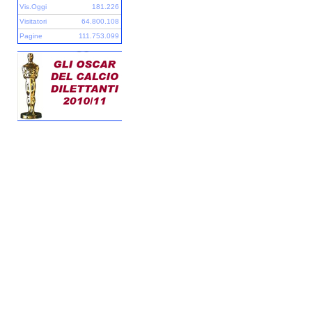
Vis.Oggi
181.226
Visitatori
64.800.108
Pagine
111.753.099