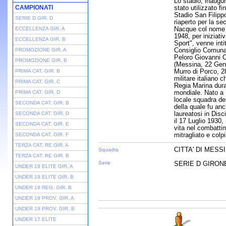
Lo stadio, inaugur
CAMPIONATI
stato utilizzato fi
Stadio San Filippo
SERIE D GIR. D
riaperto per la se
Nacque col nome d
ECCELLENZA GIR. A
1948, per iniziativ
ECCELLENZA GIR. B
Sport", venne inti
Consiglio Comunal
PROMOZIONE GIR. A
Peloro Giovanni C
PROMOZIONE GIR. B
(Messina, 22 Gen
Murro di Porco, 2
PRIMA CAT. GIR. B
militare italiano 
PRIMA CAT. GIR. C
Regia Marina dura
mondiale. Nato a 
PRIMA CAT. GIR. D
locale squadra de
SECONDA CAT. GIR. B
della quale fu anc
laureatosi in Disc
SECONDA CAT. GIR. D
il 17 Luglio 1930,
SECONDA CAT. GIR. E
vita nel combatti
mitragliato e col
SECONDA CAT. GIR. F
TERZA CAT. RE GIR. A
CITTA' DI MESS
Squadra
TERZA CAT. RE GIR. B
Serie
SERIE D GIRONE 
UNDER 19 ELITE GIR. A
UNDER 19 ELITE GIR. B
UNDER 19 REG. GIR. B
UNDER 19 PROV. GIR. A
UNDER 19 PROV. GIR. B
UNDER 17 ELITE