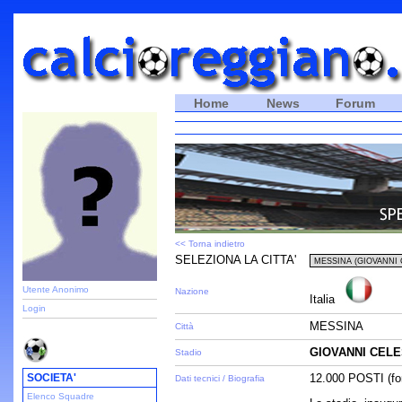
Home
News
Forum
<< Torna indietro
SELEZIONA LA CITTA'
Utente Anonimo
Nazione
Italia
Login
MESSINA
Città
GIOVANNI CEL
Stadio
SOCIETA'
12.000 POSTI (fo
Dati tecnici / Biografia
Elenco Squadre