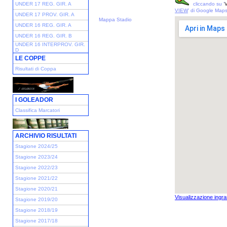
UNDER 17 REG. GIR. A
cliccando su '
V
VIEW
' di Google Map
UNDER 17 PROV. GIR. A
Mappa Stadio
UNDER 16 REG. GIR. A
UNDER 16 REG. GIR. B
UNDER 16 INTERPROV. GIR.
D
LE COPPE
Risultati di Coppa
I GOLEADOR
Classifica Marcatori
ARCHIVIO RISULTATI
Stagione 2024/25
Stagione 2023/24
Stagione 2022/23
Stagione 2021/22
Stagione 2020/21
Visualizzazione ingra
Stagione 2019/20
Stagione 2018/19
Stagione 2017/18