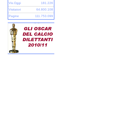
Vis.Oggi
181.226
Visitatori
64.800.108
Pagine
111.753.099