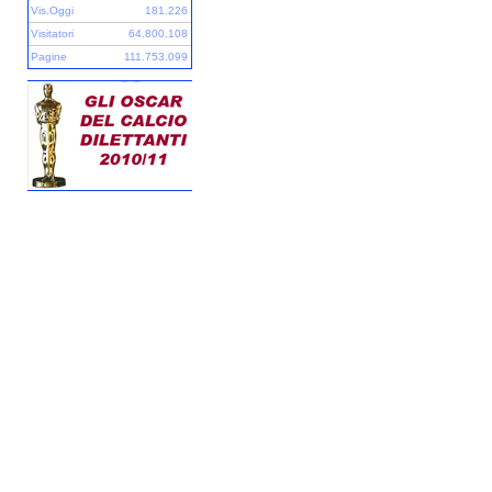
Vis.Oggi
181.226
Visitatori
64.800.108
Pagine
111.753.099