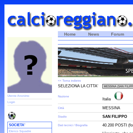
Home
News
Forum
<< Torna indietro
SELEZIONA LA CITTA'
Utente Anonimo
Nazione
Italia
Login
MESSINA
Città
SAN FILIPPO
Stadio
SOCIETA'
40.200 POSTI (fon
Dati tecnici / Biografia
Elenco Squadre