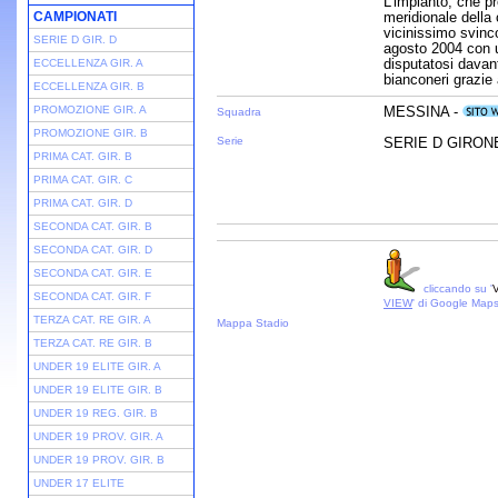
L'impianto, che pr
CAMPIONATI
meridionale della 
vicinissimo svinco
SERIE D GIR. D
agosto 2004 con u
disputatosi davant
ECCELLENZA GIR. A
bianconeri grazie
ECCELLENZA GIR. B
PROMOZIONE GIR. A
MESSINA -
Squadra
PROMOZIONE GIR. B
Serie
SERIE D GIRONE 
PRIMA CAT. GIR. B
PRIMA CAT. GIR. C
PRIMA CAT. GIR. D
SECONDA CAT. GIR. B
SECONDA CAT. GIR. D
SECONDA CAT. GIR. E
cliccando su '
V
SECONDA CAT. GIR. F
VIEW
' di Google Map
TERZA CAT. RE GIR. A
Mappa Stadio
TERZA CAT. RE GIR. B
UNDER 19 ELITE GIR. A
UNDER 19 ELITE GIR. B
UNDER 19 REG. GIR. B
UNDER 19 PROV. GIR. A
UNDER 19 PROV. GIR. B
UNDER 17 ELITE