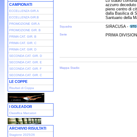
Lo stadio comunal
CAMPIONATI
azzurro deceduto 
pieno centro di ci
ECCELLENZA GIR.A
dalla Basilica di 
Santuario della M
ECCELLENZA GIR.B
PROMOZIONE GIR.A
SIRACUSA -
Squadra
PROMOZIONE GIR. B
Serie
PRIMA DIVISIONE
PRIMA CAT. GIR. B
PRIMA CAT. GIR. C
PRIMA CAT. GIR. D
SECONDA CAT. GIR. D
SECONDA CAT. GIR. E
Mappa Stadio
SECONDA CAT. GIR. F
SECONDA CAT. GIR. C
LE COPPE
Risultati di Coppa
I GOLEADOR
Classifica Marcatori
ARCHIVIO RISULTATI
Stagione 2025/26