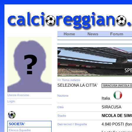
Home
News
Forum
<< Torna indietro
SELEZIONA LA CITTA'
Utente Anonimo
Nazione
Italia
Login
SIRACUSA
Città
NICOLA DE SI
Stadio
SOCIETA'
4.840 POSTI (font
Dati tecnici / Biografia
Elenco Squadre