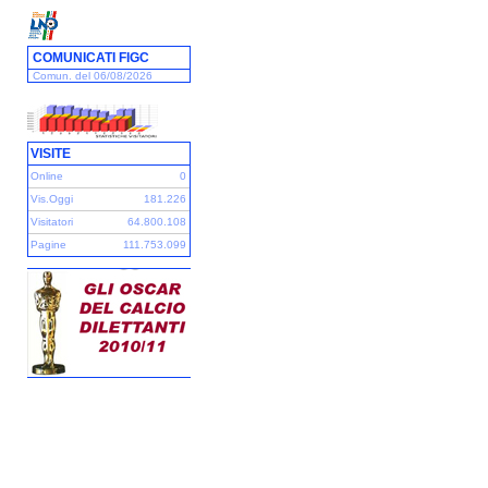
COMUNICATI FIGC
Comun. del 06/08/2026
VISITE
Online
0
Vis.Oggi
181.226
Visitatori
64.800.108
Pagine
111.753.099