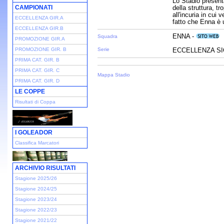
Lo Stadio present
CAMPIONATI
della struttura, t
all'incuria in cui 
ECCELLENZA GIR.A
fatto che Enna è 
ECCELLENZA GIR.B
ENNA -
Squadra
PROMOZIONE GIR.A
PROMOZIONE GIR. B
Serie
ECCELLENZA SIC
PRIMA CAT. GIR. B
PRIMA CAT. GIR. C
Mappa Stadio
PRIMA CAT. GIR. D
LE COPPE
Risultati di Coppa
I GOLEADOR
Classifica Marcatori
ARCHIVIO RISULTATI
Stagione 2025/26
Stagione 2024/25
Stagione 2023/24
Stagione 2022/23
Stagione 2021/22