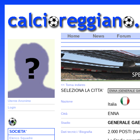
Home
News
Forum
<< Torna indietro
SELEZIONA LA CITTA'
Utente Anonimo
Nazione
Italia
Login
ENNA
Città
GENERALE GAE
Stadio
SOCIETA'
2.000 POSTI (fon
Dati tecnici / Biografia
Elenco Squadre