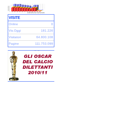
VISITE
Online
0
Vis.Oggi
181.226
Visitatori
64.800.108
Pagine
111.753.099