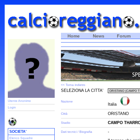
Home
News
Forum
<< Torna indietro
SELEZIONA LA CITTA'
Utente Anonimo
Nazione
Italia
Login
ORISTANO
Città
CAMPO THARR
Stadio
SOCIETA'
-
Dati tecnici / Biografia
Elenco Squadre