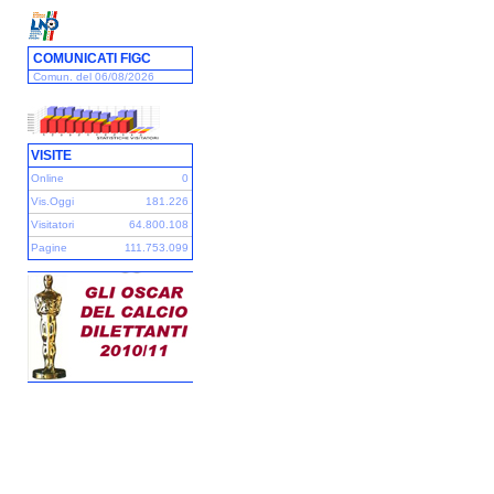
COMUNICATI FIGC
Comun. del 06/08/2026
VISITE
Online
0
Vis.Oggi
181.226
Visitatori
64.800.108
Pagine
111.753.099