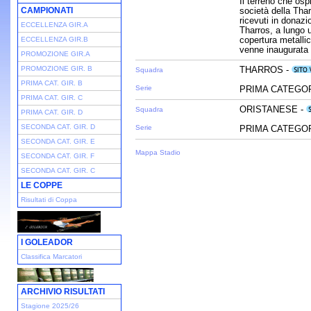
Il terreno che osp
CAMPIONATI
società della Thar
ricevuti in donaz
ECCELLENZA GIR.A
Tharros, a lungo u
copertura metallic
ECCELLENZA GIR.B
venne inaugurata 
PROMOZIONE GIR.A
PROMOZIONE GIR. B
THARROS -
Squadra
PRIMA CAT. GIR. B
Serie
PRIMA CATEGORI
PRIMA CAT. GIR. C
ORISTANESE -
Squadra
PRIMA CAT. GIR. D
SECONDA CAT. GIR. D
Serie
PRIMA CATEGORI
SECONDA CAT. GIR. E
Mappa Stadio
SECONDA CAT. GIR. F
SECONDA CAT. GIR. C
LE COPPE
Risultati di Coppa
I GOLEADOR
Classifica Marcatori
ARCHIVIO RISULTATI
Stagione 2025/26