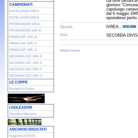
Da oltre settant'an
CAMPIONATI
glorioso "Comunal
capoluogo canaves
ECCELLENZA GIR.A
dal 6 maggio 1945
eporediese perito 
ECCELLENZA GIR.B
PROMOZIONE GIR.A
IVREA -
Squadra
PROMOZIONE GIR. B
Serie
SECONDA DIVISI
PRIMA CAT. GIR. B
PRIMA CAT. GIR. C
PRIMA CAT. GIR. D
Mappa Stadio
SECONDA CAT. GIR. D
SECONDA CAT. GIR. E
SECONDA CAT. GIR. F
SECONDA CAT. GIR. C
LE COPPE
Risultati di Coppa
I GOLEADOR
Classifica Marcatori
ARCHIVIO RISULTATI
Stagione 2025/26