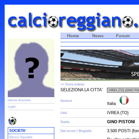
Home
News
Forum
<< Torna indietro
SELEZIONA LA CITTA'
Utente Anonimo
Nazione
Italia
Login
IVREA (TO)
Città
GINO PISTONI
Stadio
SOCIETA'
3.500 POSTI (fon
Dati tecnici / Biografia
Elenco Squadre