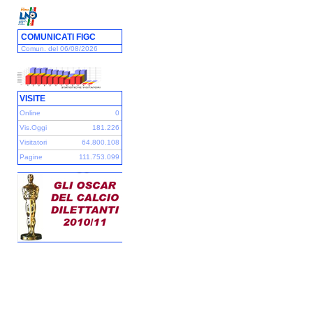
COMUNICATI FIGC
Comun. del 06/08/2026
VISITE
Online
0
Vis.Oggi
181.226
Visitatori
64.800.108
Pagine
111.753.099