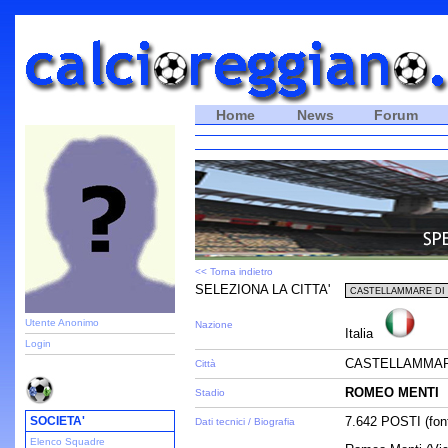
Home
News
Forum
<< Torna indietro
SELEZIONA LA CITTA'
Utente Anonimo
Nazione
Italia
Login
CASTELLAMMARE
Città
ROMEO MENTI
Stadio
SOCIETA'
7.642 POSTI (font
Dati tecnici / Biografia
Elenco Squadre