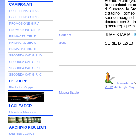
Romeo Menti (Vic
CAMPIONATI
fu un calciatore c
di Superga, lo Stad
ECCELLENZA GIR.A
cittadino" Romeo 
suoi compagni di s
ECCELLENZA GIR.B
dedicati ben 3 sta
PROMOZIONE GIR.A
giocatore): quello
PROMOZIONE GIR. B
JUVE STABIA -
Squadra
PRIMA CAT. GIR. B
PRIMA CAT. GIR. C
Serie
SERIE B '12/'13
PRIMA CAT. GIR. D
SECONDA CAT. GIR. D
SECONDA CAT. GIR. E
SECONDA CAT. GIR. F
SECONDA CAT. GIR. C
LE COPPE
cliccando su '
V
VIEW
' di Google Map
Risultati di Coppa
Mappa Stadio
I GOLEADOR
Classifica Marcatori
ARCHIVIO RISULTATI
Stagione 2025/26