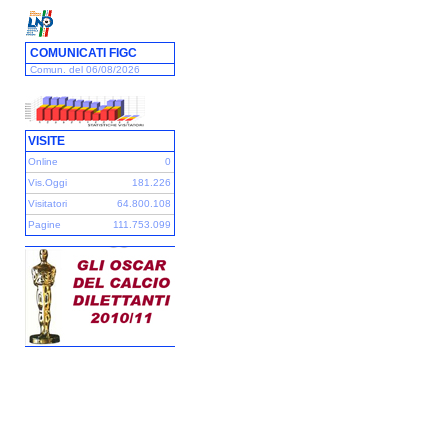
COMUNICATI FIGC
Comun. del 06/08/2026
VISITE
Online
0
Vis.Oggi
181.226
Visitatori
64.800.108
Pagine
111.753.099