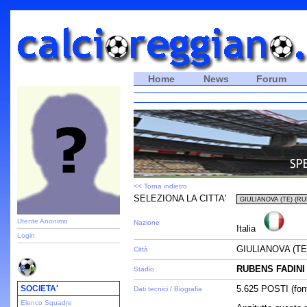
Home
News
Forum
<< Torna indietro
SELEZIONA LA CITTA'
Utente Anonimo
Nazione
Italia
Login
GIULIANOVA (TE
Città
RUBENS FADINI
Stadio
SOCIETA'
5.625 POSTI (fon
Dati tecnici / Biografia
Elenco Squadre