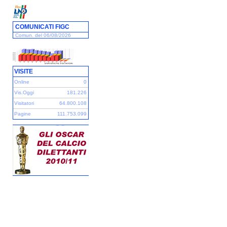
COMUNICATI FIGC
Comun. del 06/08/2026
VISITE
Online
0
Vis.Oggi
181.226
Visitatori
64.800.108
Pagine
111.753.099