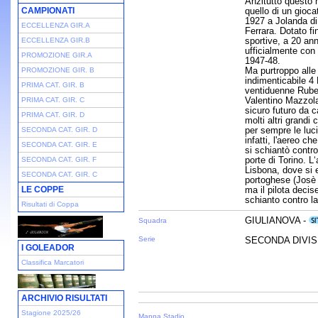
Anzitutto questo 
CAMPIONATI
quello di un gioca
1927 a Jolanda di 
ECCELLENZA GIR.A
Ferrara. Dotato fi
sportive, a 20 ann
ECCELLENZA GIR.B
ufficialmente con 
PROMOZIONE GIR.A
1947-48.
Ma purtroppo alle
PROMOZIONE GIR. B
indimenticabile 4 
PRIMA CAT. GIR. B
ventiduenne Ruben
Valentino Mazzol
PRIMA CAT. GIR. C
sicuro futuro da 
PRIMA CAT. GIR. D
molti altri grandi
per sempre le luci 
SECONDA CAT. GIR. D
infatti, l'aereo ch
SECONDA CAT. GIR. E
si schiantò contro
porte di Torino. L
SECONDA CAT. GIR. F
Lisbona, dove si e
SECONDA CAT. GIR. C
portoghese (Josè 
LE COPPE
ma il pilota decis
schianto contro la
Risultati di Coppa
GIULIANOVA -
Squadra
Serie
SECONDA DIVISI
I GOLEADOR
Classifica Marcatori
ARCHIVIO RISULTATI
Stagione 2025/26
Mappa Stadio