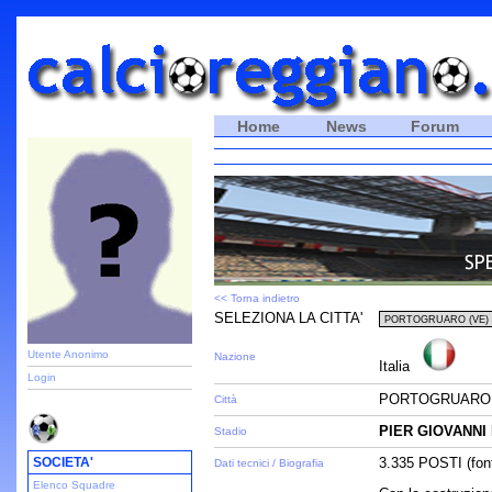
Home
News
Forum
<< Torna indietro
SELEZIONA LA CITTA'
Utente Anonimo
Nazione
Italia
Login
PORTOGRUARO 
Città
PIER GIOVANNI
Stadio
SOCIETA'
3.335 POSTI (font
Dati tecnici / Biografia
Elenco Squadre