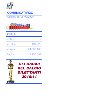
COMUNICATI FIGC
Comun. del 06/08/2026
VISITE
Online
0
Vis.Oggi
181.226
Visitatori
64.800.108
Pagine
111.753.099