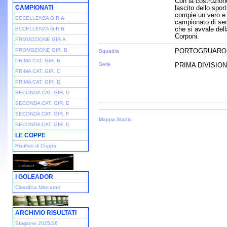
Con la costruzion
CAMPIONATI
lascito dello spo
compie un vero e p
ECCELLENZA GIR.A
campionato di seri
che si avvale del
ECCELLENZA GIR.B
Corponi.
PROMOZIONE GIR.A
PROMOZIONE GIR. B
PORTOGRUARO
Squadra
PRIMA CAT. GIR. B
Serie
PRIMA DIVISIONE
PRIMA CAT. GIR. C
PRIMA CAT. GIR. D
SECONDA CAT. GIR. D
SECONDA CAT. GIR. E
SECONDA CAT. GIR. F
Mappa Stadio
SECONDA CAT. GIR. C
LE COPPE
Risultati di Coppa
I GOLEADOR
Classifica Marcatori
ARCHIVIO RISULTATI
Stagione 2025/26