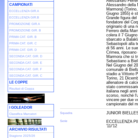
Alessandro Ferrer
CAMPIONATI
Alessandro della
Marmora) (Torino
ECCELLENZA GIR.A
Giugno 1855) è st
Grande figura del 
ECCELLENZA GIR.B
fondatore del Corp
PROMOZIONE GIR.A
originario di una n
Ferrero della Mar
PROMOZIONE GIR. B
colera il 7 Giugn
PRIMA CAT. GIR. B
sbarcato a Balakla
Sebastopoli alla t
PRIMA CAT. GIR. C
di 56 anni. Le sue
PRIMA CAT. GIR. D
Crimea, riposano 
Marmora che si tr
SECONDA CAT. GIR. D
Sebastiano a Biel
SECONDA CAT. GIR. E
Nel Giugno del 20
comunale di Biella
SECONDA CAT. GIR. F
stadio a Vittorio
SECONDA CAT. GIR. C
Torino, 21 Dicemb
LE COPPE
allenatore di calci
stato commissario
Risultati di Coppa
italiana negli ann
scorso, nonché l'
vincere per due v
campionato del m
I GOLEADOR
JUNIOR BIELLE
Squadra
Classifica Marcatori
Serie
ECCELLENZA PI
'11/'12
ARCHIVIO RISULTATI
Stagione 2025/26