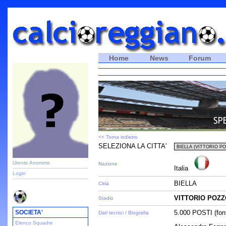
Home
News
Forum
<< Torna indietro
SELEZIONA LA CITTA'
Utente Anonimo
Nazione
Italia
Login
BIELLA
Città
VITTORIO POZ
Stadio
SOCIETA'
5.000 POSTI (fon
Dati tecnici / Biografia
Elenco Squadre