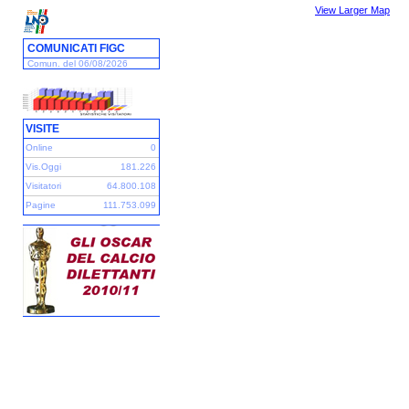
View Larger Map
COMUNICATI FIGC
Comun. del 06/08/2026
VISITE
Online
0
Vis.Oggi
181.226
Visitatori
64.800.108
Pagine
111.753.099