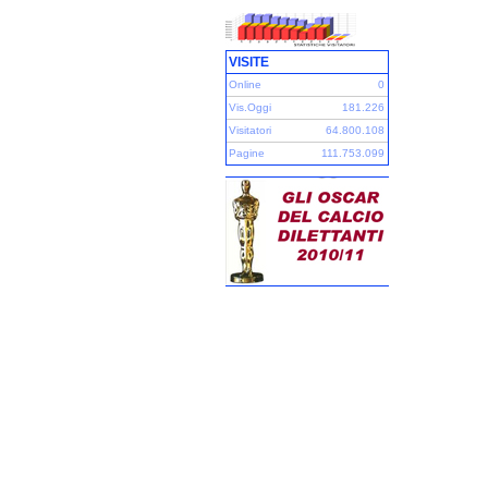
VISITE
Online
0
Vis.Oggi
181.226
Visitatori
64.800.108
Pagine
111.753.099