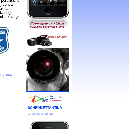
 penalista e
A) senza
are la
ta negli
l'Irpinia gli
 '
STREET
SCHEDILETTANTINA
La Schedilettantina