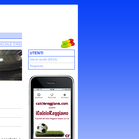
ECIALE STADI
UTENTI
Utenti iscritti (5616)
Registrati