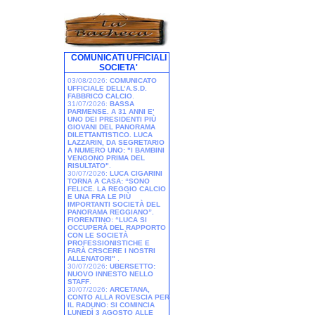
COMUNICATI UFFICIALI
SOCIETA'
03/08/2026:
COMUNICATO
UFFICIALE DELL’A.S.D.
FABBRICO CALCIO
.
31/07/2026:
BASSA
PARMENSE. A 31 ANNI E'
UNO DEI PRESIDENTI PIÙ
GIOVANI DEL PANORAMA
DILETTANTISTICO. LUCA
LAZZARIN, DA SEGRETARIO
A NUMERO UNO: "I BAMBINI
VENGONO PRIMA DEL
RISULTATO"
.
30/07/2026:
LUCA CIGARINI
TORNA A CASA: “SONO
FELICE. LA REGGIO CALCIO
E UNA FRA LE PIÙ
IMPORTANTI SOCIETÀ DEL
PANORAMA REGGIANO”.
FIORENTINO: “LUCA SI
OCCUPERÀ DEL RAPPORTO
CON LE SOCIETÀ
PROFESSIONISTICHE E
FARÀ CRSCERE I NOSTRI
ALLENATORI"
.
30/07/2026:
UBERSETTO:
NUOVO INNESTO NELLO
STAFF
.
30/07/2026:
ARCETANA,
CONTO ALLA ROVESCIA PER
IL RADUNO: SI COMINCIA
LUNEDÌ 3 AGOSTO ALLE