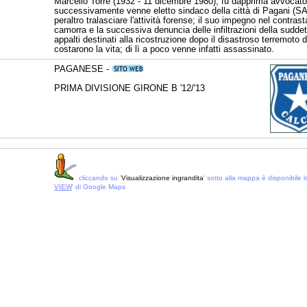
Marcello Torre (1932 - 11 dicembre 1980), fu dapprima avvocato
successivamente venne eletto sindaco della città di Pagani (S
peraltro tralasciare l'attività forense; il suo impegno nel contrast
camorra e la successiva denuncia delle infiltrazioni della suddet
appalti destinati alla ricostruzione dopo il disastroso terremoto del
costarono la vita; di lì a poco venne infatti assassinato.
PAGANESE -
PRIMA DIVISIONE GIRONE B '12/'13
cliccando su '
Visualizzazione ingrandita
' sotto alla mappa è disponibile lo
VIEW
' di Google Maps