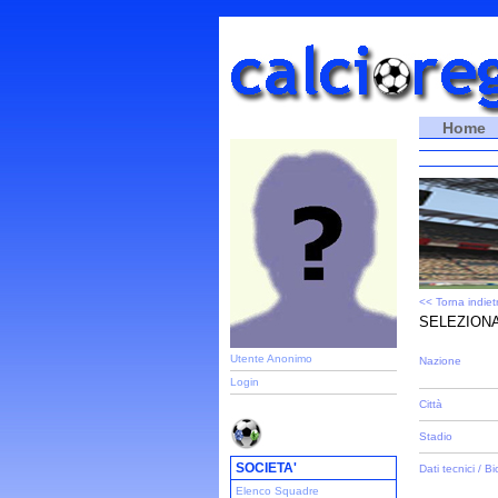
Home
<< Torna indiet
SELEZIONA
Utente Anonimo
Nazione
Login
Città
Stadio
SOCIETA'
Dati tecnici / Bi
Elenco Squadre