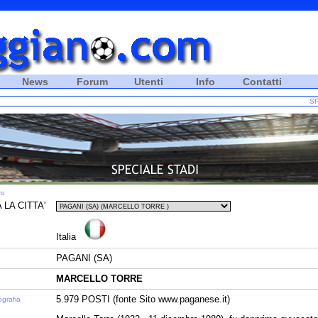
News
Forum
Utenti
Info
Contatti
SP
ro
 LA CITTA'
Italia
PAGANI (SA)
MARCELLO TORRE
5.979 POSTI (fonte Sito www.paganese.it)
ografia