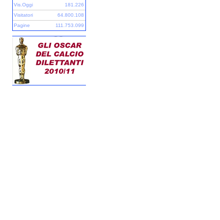
Vis.Oggi
181.226
Visitatori
64.800.108
Pagine
111.753.099