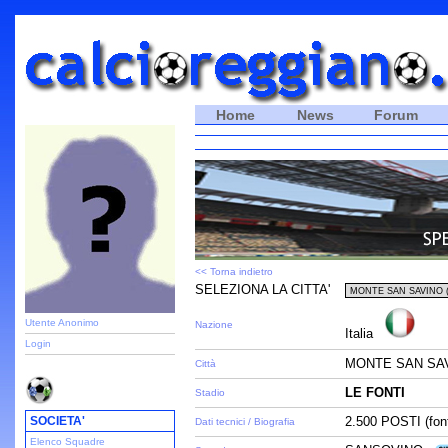
Home
News
Forum
<< Torna indietro
SELEZIONA LA CITTA'
Utente Anonimo
Nazione
Italia
Login
MONTE SAN SAV
Città
LE FONTI
Stadio
SOCIETA'
2.500 POSTI (fon
Dati tecnici / Biografia
Elenco Squadre