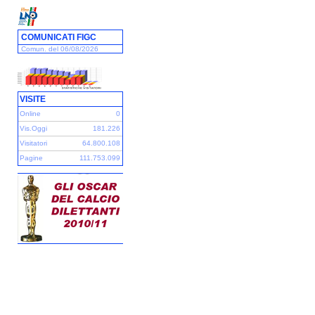
COMUNICATI FIGC
Comun. del 06/08/2026
VISITE
Online
0
Vis.Oggi
181.226
Visitatori
64.800.108
Pagine
111.753.099