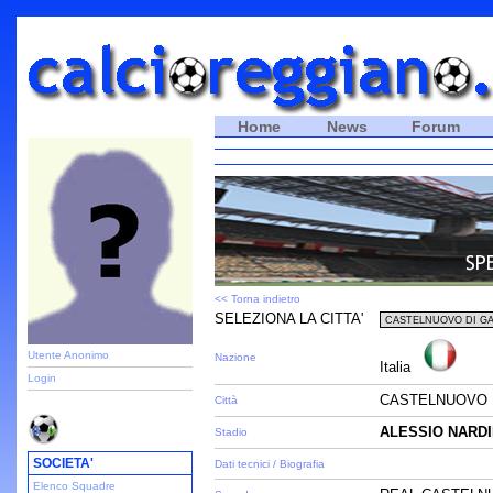
Home
News
Forum
<< Torna indietro
SELEZIONA LA CITTA'
Utente Anonimo
Nazione
Italia
Login
CASTELNUOVO D
Città
ALESSIO NARDI
Stadio
SOCIETA'
Dati tecnici / Biografia
Elenco Squadre