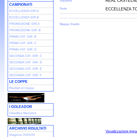
REAL CASTELN
Squadra
CAMPIONATI
Serie
ECCELLENZA TOS
ECCELLENZA GIR.A
ECCELLENZA GIR.B
PROMOZIONE GIR.A
Mappa Stadio
PROMOZIONE GIR. B
PRIMA CAT. GIR. B
PRIMA CAT. GIR. C
PRIMA CAT. GIR. D
SECONDA CAT. GIR. C
SECONDA CAT. GIR. D
SECONDA CAT. GIR. E
SECONDA CAT. GIR. F
LE COPPE
Risultati di Coppa
I GOLEADOR
Classifica Marcatori
ARCHIVIO RISULTATI
Visualizzazione ingra
Stagione 2025/26