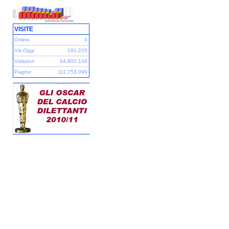
VISITE
Online
0
Vis.Oggi
181.226
Visitatori
64.800.108
Pagine
111.753.099