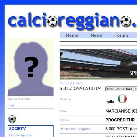
Home
News
Forum
<< Torna indietro
SELEZIONA LA CITTA'
Utente Anonimo
Nazione
Italia
Login
MARCIANISE (C
Città
PROGREDITUR
Stadio
SOCIETA'
3.000 POSTI (fon
Dati tecnici / Biografia
Elenco Squadre