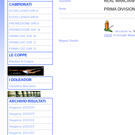
REAL MARCIANI
Squadra
CAMPIONATI
Serie
PRIMA DIVISION
ECCELLENZA GIR.A
ECCELLENZA GIR.B
PROMOZIONE GIR.A
PROMOZIONE GIR. B
cliccando su '
V
VIEW
' di Google Map
PRIMA CAT. GIR. B
Mappa Stadio
PRIMA CAT. GIR. C
PRIMA CAT. GIR. D
LE COPPE
Risultati di Coppa
I GOLEADOR
Classifica Marcatori
ARCHIVIO RISULTATI
Stagione 2025/26
Stagione 2024/25
Stagione 2023/24
Stagione 2022/23
Stagione 2021/22